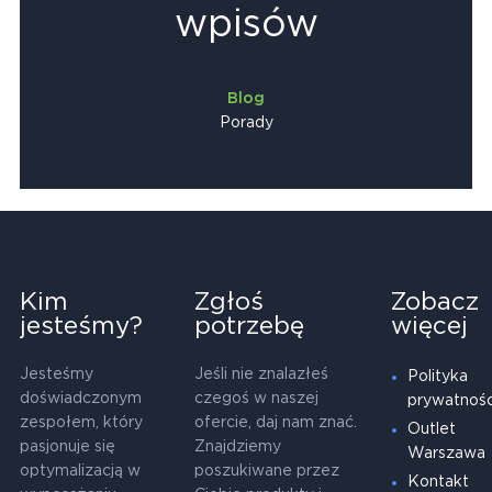
wpisów
Blog
Porady
Kim
Zgłoś
Zobacz
jesteśmy?
potrzebę
więcej
Jesteśmy
Jeśli nie znalazłeś
Polityka
doświadczonym
czegoś w naszej
prywatnośc
zespołem, który
ofercie, daj nam znać.
Outlet
pasjonuje się
Znajdziemy
Warszawa
optymalizacją w
poszukiwane przez
Kontakt