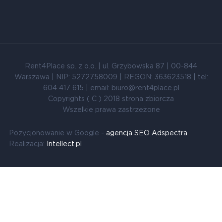
Rent4Place sp. z o.o. | ul. Grzybowska 87 | 00-844
Warszawa | NIP: 5272758009 | REGON: 363623518 | tel:
604 417 615 | email: biuro@rent4place.pl
Copyrights ( C ) 2018 strona zbiorcza
Wszelkie prawa zastrzeżone
Pozycjonowanie w Google -
agencja SEO Adspectra
Realizacja:
Intellect.pl