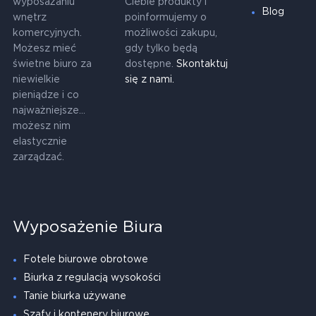
wyposażaniu
Ciebie produkty i
Blog
wnętrz
poinformujemy o
komercyjnych.
możliwości zakupu,
Możesz mieć
gdy tylko będą
świetne biuro za
dostępne.
Skontaktuj
niewielkie
się z nami.
pieniądze i co
najważniejsze...
możesz nim
elastycznie
zarządzać.
Wyposażenie Biura
Fotele biurowe obrotowe
Biurka z regulacją wysokości
Tanie biurka używane
Szafy i kontenery biurowe