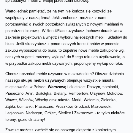
sprzedanych mebli z Twojej przestrzeni biurowej. 
Warto jednak pamiętać, że na tym nie kończą się korzyści ze 
współpracy z naszą firmą! Jeśli zechcesz, możesz z nami 
porozmawiać o swoich potrzebach związanych z nowymi meblami w 
przestrzeni biurowej. W Rent4Place uzyskasz fachowe doradztwo w 
zakresie projektowania wnętrz i wyboru najlepszych mebli i układów do 
biura. Jeśli skorzystasz z porad naszych konsultantów w procesie 
zakupu wyposażenia do biura, to zupełnie nowe meble zakupione wg. 
naszych sugestii możemy wykupić do 5-tego roku ich użytkowania, a 
w przypadku zakupu mebli używanych, proponujemy wykup do roku.
Chcesz sprzedać meble używane w mazowieckim? Obszar działania 
naszego 
skupu mebli używanych
 obejmuje wszystkie miasta i 
miejscowości w Polsce, 
Warszawę 
i dzielnice: Raszyn, Łomianki, 
Piaseczno, Anin, Białołęka, Bielany, Rembertów, Ursynów, Mokotów, 
Wawer, Wilanów, Włochy oraz miasta: Marki, Wołomin, Zielonka, 
Ząbki, Łomianki, Piaseczno, Pruszków, Grodzisk Mazowiecki, 
Legionowo, Nadarzyn, Grójec, Siedlce i Zakroczym - to tylko niektóre 
tereny, gdzie działamy!
Zawsze możesz zwrócić się do naszego eksperta z konkretnym 