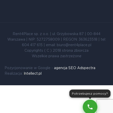
Rent4Place sp. z o.o. | ul. Grzybowska 87 | 00-844
Warszawa | NIP: 5272758009 | REGON: 363623518 | tel:
604 417 615 | email: biuro@rent4place.pl
Copyrights ( C ) 2018 strona zbiorcza
Wszelkie prawa zastrzeżone
Pozycjonowanie w Google -
agencja SEO Adspectra
Realizacja:
Intellect.pl
Potrzebujesz pomocy?