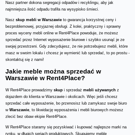
Nasz partner dokona segregacji odpadów i recyklingu, aby jak 
najmniejsza ilość odpadu trafiła na wysypisko śmieci.
Nasz 
skup mebli w Warszawie
 to gwarancja korzystnej ceny i 
bezproblemowej, przyjaznej obsługi. Z kolei, praktyczny i sprawny 
proces wyceny mebli online w Rent4Place powoduje, że możesz 
sprzedać przez Internet wyposażenie biurowe i szybko usunąć je ze 
swojej przestrzeni. Gdy zdecydujesz, że nie potrzebujesz mebli, które 
masz w swoim lokalu i chcesz je wymienić lub sprzedać, to po prostu - 
skontaktuj się z nami!
Jakie meble można sprzedać w 
Warszawie w Rent4Place?
W Rent4Place prowadzimy 
skup 
i sprzedaż 
mebli używanych
 z 
dojazdem do klienta w Warszawie i okolicach. Więc jeśli chcesz 
sprzedać całe wyposażenie, bo przenosisz lub zamykasz swoje biuro 
w 
Warszawie
, to likwidację wyposażenia i mebli biurowych możesz 
zlecić bez obaw ekipie Rent4Place.
W Rent4Place staramy się pozyskiwać i kupować najlepsze marki na 
rynku, w długich seriach produktowych. Skupujemy meble 