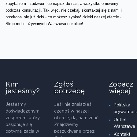
zapytaniem - zadzwoń lub napisz do nas, a wszystko omówimy 
podczas konsultacji. Tak więc, nie czekaj, skontaktuj się z nami i 
przekonaj się już dziś - co możesz zyskać dzięki naszej ofercie - 
Skup mebli używanych Warszawa i okolice!
Kim
Zgłoś
Zobacz
jesteśmy?
potrzebę
więcej
Jesteśmy
Jeśli nie znalazłeś
Polityka
doświadczonym
czegoś w naszej
prywatnośc
zespołem, który
ofercie, daj nam znać.
Outlet
pasjonuje się
Znajdziemy
Warszawa
optymalizacją w
poszukiwane przez
Kontakt