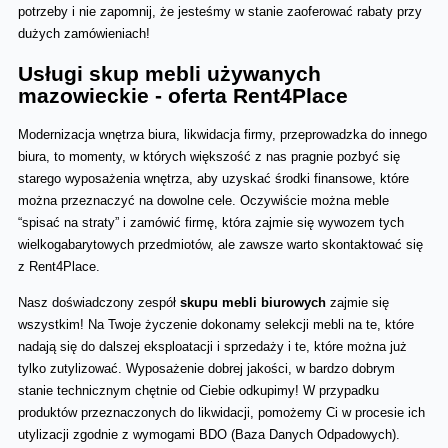
potrzeby i nie zapomnij, że jesteśmy w stanie zaoferować rabaty przy 
dużych zamówieniach!
Usługi skup mebli używanych 
mazowieckie - oferta Rent4Place 
Modernizacja wnętrza biura, likwidacja firmy, przeprowadzka do innego 
biura, to momenty, w których większość z nas pragnie pozbyć się 
starego wyposażenia wnętrza, aby uzyskać środki finansowe, które 
można przeznaczyć na dowolne cele. Oczywiście można meble 
“spisać na straty” i zamówić firmę, która zajmie się wywozem tych 
wielkogabarytowych przedmiotów, ale zawsze warto skontaktować się 
z Rent4Place. 
Nasz doświadczony zespół 
skupu mebli biurowych
 zajmie się 
wszystkim! Na Twoje życzenie dokonamy selekcji mebli na te, które 
nadają się do dalszej eksploatacji i sprzedaży i te, które można już 
tylko zutylizować. Wyposażenie dobrej jakości, w bardzo dobrym 
stanie technicznym chętnie od Ciebie odkupimy! W przypadku 
produktów przeznaczonych do likwidacji, pomożemy Ci w procesie ich 
utylizacji zgodnie z wymogami BDO (Baza Danych Odpadowych). 