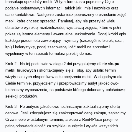
transakcję sprzedaży mebli. W tym formularzu poprosimy Cię o 
podanie podstawowych informacji, takich jak: imię i nazwisko oraz 
dane kontaktowe. Następnie zostaniesz poproszony o przesłanie zdjęć 
mebli, które chcesz sprzedać. Pamiętaj, aby nie przesyłać wielu 
obrazów o wysokiej rozdzielczości, wystarczą zdjęcia, które w pełni 
pokazują istotne elementy i ewentualne uszkodzenia. Dodaj krótki opis 
każdego przedmiotu zawierający - wymiary (szczególnie biurek, szaf, 
itp.) i kolorystykę, podaj szacowaną ilość mebli na sprzedaż i 
wypełniony w ten sposób formularz prześlij do nas.
Krok 2 - Na tej podstawie w ciągu 2 dni przygotujemy ofertę
 skupu 
mebli biurowych
 i skontaktujemy się z Tobą, aby ustalić termin 
wizyty naszych ekspertów w celu obejrzenia mebli. W dogodnym dla 
Ciebie terminie, przyjedziemy i przeprowadzimy audyt jakościowo-
techniczny wyposażenia, na podstawie którego dokonamy całościowej 
selekcji produktów.
Krok 3 - Po audycie jakościowo-technicznym zaktualizujemy ofertę 
cenową. Jeśli zdecydujesz się zaakceptować cenę zakupu, zapłacimy 
Ci za meble w ustalonym terminie, a ekipa z Rent4Place przejmie 
pełną odpowiedzialność za szybkie usunięcie i wywóz wszystkich 