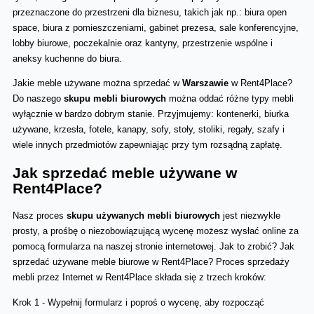
przeznaczone do przestrzeni dla biznesu, takich jak np.: biura open 
space, biura z pomieszczeniami, gabinet prezesa, sale konferencyjne, 
lobby biurowe, poczekalnie oraz kantyny, przestrzenie wspólne i 
aneksy kuchenne do biura.
Jakie meble używane można sprzedać w 
Warszawie 
w Rent4Place? 
Do naszego 
skupu mebli biurowych 
można oddać różne typy mebli 
wyłącznie w bardzo dobrym stanie. Przyjmujemy: kontenerki, biurka 
używane, krzesła, fotele, kanapy, sofy, stoły, stoliki, regały, szafy i 
wiele innych przedmiotów zapewniając przy tym rozsądną zapłatę. 
Jak sprzedać meble używane w 
Rent4Place? 
Nasz proces 
skupu używanych mebli biurowych
 jest niezwykle 
prosty, a prośbę o niezobowiązującą wycenę możesz wysłać online za 
pomocą formularza na naszej stronie internetowej. Jak to zrobić? Jak 
sprzedać używane meble biurowe w Rent4Place? Proces sprzedaży 
mebli przez Internet w Rent4Place składa się z trzech kroków:
Krok 1 - Wypełnij formularz i poproś o wycenę, aby rozpocząć 