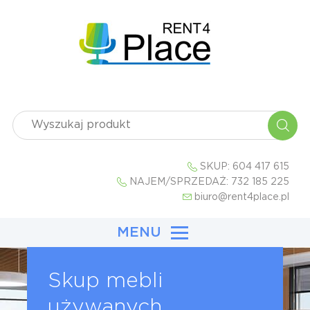
SKUP:
604 417 615
NAJEM/SPRZEDAŻ:
732 185 225
biuro@rent4place.pl
MENU
Skup mebli
używanych