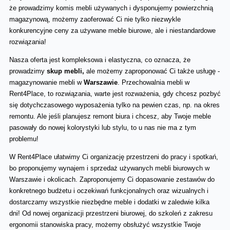
że prowadzimy komis mebli używanych i dysponujemy powierzchnią 
magazynową, możemy zaoferować Ci nie tylko niezwykle 
konkurencyjne ceny za używane meble biurowe, ale i niestandardowe 
rozwiązania! 
Nasza oferta jest kompleksowa i elastyczna, co oznacza, że 
prowadzimy 
skup mebli,
 ale możemy zaproponować Ci także usługę - 
magazynowanie mebli w 
Warszawie
. Przechowalnia mebli w 
Rent4Place, to rozwiązania, warte jest rozważenia, gdy chcesz pozbyć 
się dotychczasowego wyposażenia tylko na pewien czas, np. na okres 
remontu. Ale jeśli planujesz remont biura i chcesz, aby Twoje meble 
pasowały do nowej kolorystyki lub stylu, to u nas nie ma z tym 
problemu! 
W Rent4Place ułatwimy Ci organizację przestrzeni do pracy i spotkań, 
bo proponujemy wynajem i sprzedaż używanych mebli biurowych w 
Warszawie i okolicach. Zaproponujemy Ci dopasowanie zestawów do 
konkretnego budżetu i oczekiwań funkcjonalnych oraz wizualnych i 
dostarczamy wszystkie niezbędne meble i dodatki w zaledwie kilka 
dni! Od nowej organizacji przestrzeni biurowej, do szkoleń z zakresu 
ergonomii stanowiska pracy, możemy obsłużyć wszystkie Twoje 