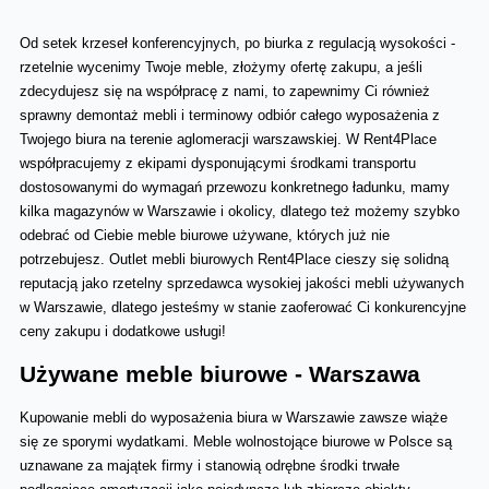
Od setek krzeseł konferencyjnych, po biurka z regulacją wysokości - 
rzetelnie wycenimy Twoje meble, złożymy ofertę zakupu, a jeśli 
zdecydujesz się na współpracę z nami, to zapewnimy Ci również 
sprawny demontaż mebli i terminowy odbiór całego wyposażenia z 
Twojego biura na terenie aglomeracji warszawskiej. W Rent4Place 
współpracujemy z ekipami dysponującymi środkami transportu 
dostosowanymi do wymagań przewozu konkretnego ładunku, mamy 
kilka magazynów w Warszawie i okolicy, dlatego też możemy szybko 
odebrać od Ciebie meble biurowe używane, których już nie 
potrzebujesz. Outlet mebli biurowych Rent4Place cieszy się solidną 
reputacją jako rzetelny sprzedawca wysokiej jakości mebli używanych 
w Warszawie, dlatego jesteśmy w stanie zaoferować Ci konkurencyjne 
ceny zakupu i dodatkowe usługi!
Używane meble biurowe - Warszawa 
Kupowanie mebli do wyposażenia biura w Warszawie zawsze wiąże 
się ze sporymi wydatkami. Meble wolnostojące biurowe w Polsce są 
uznawane za majątek firmy i stanowią odrębne środki trwałe 