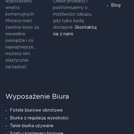
wyposażaniu
Ciebie produkty i
Blog
wnętrz
poinformujemy o
komercyjnych.
możliwości zakupu,
Możesz mieć
gdy tylko będą
świetne biuro za
dostępne.
Skontaktuj
niewielkie
się z nami.
pieniądze i co
najważniejsze...
możesz nim
elastycznie
zarządzać.
Wyposażenie Biura
Fotele biurowe obrotowe
Biurka z regulacją wysokości
Tanie biurka używane
Szafy i kontenery biurowe