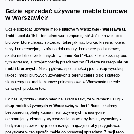
Gdzie sprzedać używane meble biurowe 
w Warszawie?
Gdzie sprzedać używane meble biurowe w Warszawie? 
Warszawa 
ul. 
Trakt Lubelski 151 - ten adres warto zapamiętać! Jeśli masz meble 
biurowe, które chcesz sprzedać, takie jak np.: biurka, krzesła, fotele, 
stoły konferencyjne, szafy na dokumenty, kontenery podbiurkowe, 
szafki mobilne i wiele innych - w firmie Rent4Place zlokalizowanej pod 
tym adresem, z przyjemnością przedstawimy Ci ofertę naszego 
skupu 
mebli biurowych.
 Naszą główną specjalnością jest zakup wysokiej 
jakości mebli biurowych używanych z terenu całej Polski i dlatego 
skupujemy np. meble biurowe poleasingowe w 
Warszawie 
i meble 
uznanych producentów.
Co nas wyróżnia? Warto mieć na uwadze fakt, że w ramach usługi - 
skup mebli używanych w Warszawie,
 w Rent4Place składamy 
bezpośrednią ofertę kupna mebli używanych, a następnie 
demontujemy elementy wyposażenia na własny koszt, wynosimy z 
budynku i przewozimy je do naszego magazynu, aby przygotować 
pozyskane w ten sposób meble do ponownej sprzedaży. Z racji tego, 