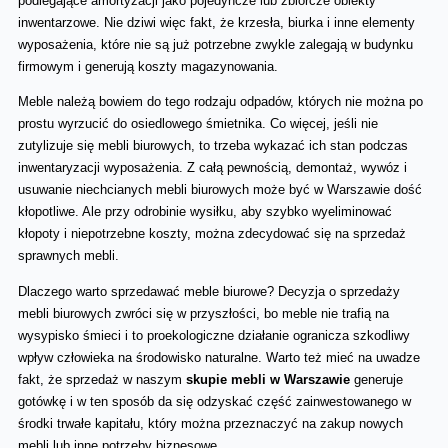
podlegające amortyzacji jako pojedyncze lub zbiorcze obiekty 
inwentarzowe. Nie dziwi więc fakt, że krzesła, biurka i inne elementy 
wyposażenia, które nie są już potrzebne zwykle zalegają w budynku 
firmowym i generują koszty magazynowania. 
Meble należą bowiem do tego rodzaju odpadów, których nie można po 
prostu wyrzucić do osiedlowego śmietnika. Co więcej, jeśli nie 
zutylizuje się mebli biurowych, to trzeba wykazać ich stan podczas 
inwentaryzacji wyposażenia. Z całą pewnością, demontaż, wywóz i 
usuwanie niechcianych mebli biurowych może być w Warszawie dość 
kłopotliwe. Ale przy odrobinie wysiłku, aby szybko wyeliminować 
kłopoty i niepotrzebne koszty, można zdecydować się na sprzedaż 
sprawnych mebli. 
Dlaczego warto sprzedawać meble biurowe? Decyzja o sprzedaży 
mebli biurowych zwróci się w przyszłości, bo meble nie trafią na 
wysypisko śmieci i to proekologiczne działanie ogranicza szkodliwy 
wpływ człowieka na środowisko naturalne. Warto też mieć na uwadze 
fakt, że sprzedaż w naszym 
skupie mebli w Warszawie
 generuje 
gotówkę i w ten sposób da się odzyskać część zainwestowanego w 
środki trwałe kapitału, który można przeznaczyć na zakup nowych 
mebli lub inne potrzeby biznesowe. 