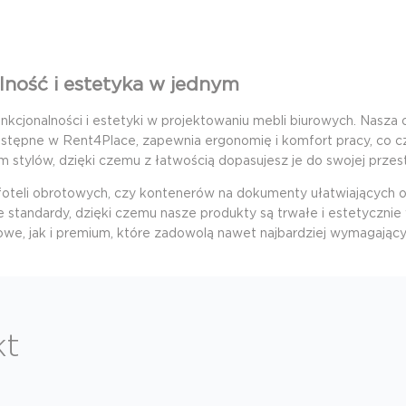
lność i estetyka w jednym
kcjonalności i estetyki w projektowaniu mebli biurowych. Nasza 
stępne w Rent4Place, zapewnia ergonomię i komfort pracy, co cz
 stylów, dzięki czemu z łatwością dopasujesz je do swojej przes
 foteli obrotowych, czy kontenerów na dokumenty ułatwiających 
e standardy, dzięki czemu nasze produkty są trwałe i estetyczn
e, jak i premium, które zadowolą nawet najbardziej wymagających
kt