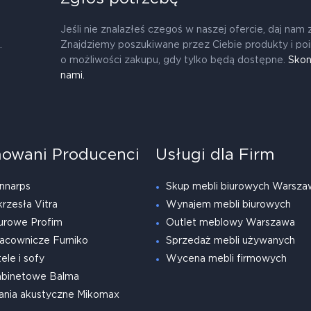
Jeśli nie znalazłeś czegoś w naszej ofercie, daj nam 
.
Znajdziemy poszukiwane przez Ciebie produkty i po
o możliwości zakupu, gdy tylko będą dostępne.
Skon
nami.
owani Producenci
Usługi dla Firm
nnarps
Skup mebli biurowych Warsza
krzesła Vitra
Wynajem mebli biurowych
urowe Profim
Outlet meblowy Warszawa
acownicze Furniko
Sprzedaż mebli używanych
ele i sofy
Wycena mebli firmowych
abinetowe Balma
ania akustyczne Mikomax