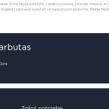
ia, które łączą estetykę z praktycznością, tworząc miejsca, w kt
y wygląd i zapewnić komfort na najwyższym poziomie. Meble Narb
arbutas
Góra
Zgłoś potrzebę