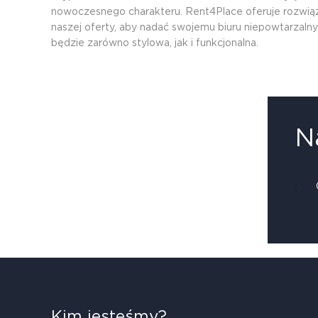
nowoczesnego charakteru. Rent4Place oferuje rozwiązan
naszej oferty, aby nadać swojemu biuru niepowtarzaln
będzie zarówno stylowa, jak i funkcjonalna.
N
Kim jesteśmy?