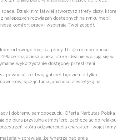
re zmieniają biuro w inspirujące miejsce do pracy.
pace. Dzięki nim łatwiej stworzysz strefy ciszy, które
 z najlepszych rozwiązań dostępnych na rynku mebli
iosą komfort pracy i wspierają Twój zespół.
 komfortowego miejsca pracy. Dzięki różnorodności
Place znajdziesz biurka, które idealnie wpisują się w
tymalne wykorzystanie dostępnej przestrzeni.
sz pewność, że Twój gabinet będzie nie tylko
racowników, łącząc funkcjonalność z estetyką na
pracy i dobremu samopoczuciu. Oferta Narbutas Polska
ają do biura przytulną atmosferę, zachęcając do relaksu
rzestrzeń, która odzwierciedla charakter Twojej firmy.
materiały sprawiają, że wnętrza nabierają