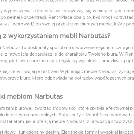
ska to gwarancja nowoczesnego designu oraz wysokiej jakości, któ
wyposażenia, które idealnie sprawdzają się w biurach typu open s
do pełnej koncentracji. Rent4Place dba o to, byś mógł korzystać
tas i wprowadź do swojej przestrzeni biurowej meble, które podn
ą z wykorzystaniem mebli Narbutas?
li Narbutas to doskonały sposób na stworzenie ergonomicznego i
ka, z łatwością dopasujesz je do charakteru Twojego biura. W Rent4
rmy, jak biurka narożne czy z regulacją wysokości, umożliwiają op
niejsze w Twojej przestrzeni.Wybierając meble Narbutas, zyskuje
, by stworzyć biuro, które odpowiada na potrzeby współczesnych p
ięki meblom Narbutas
strzeni biurowej, tworząc środowisko, które sprzyja efektywnej 
mebli do przestrzeni wspólnych. Sofy i pufy z Rent4Place wprowadz
materiałom, jakie oferują meble Narbutas, z łatwością stworzysz p
lowy i funkcjonalny design. Eleganckie formy i wysokiej jakości 