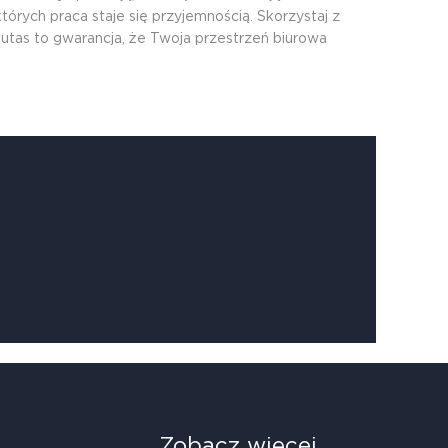
órych praca staje się przyjemnością. Skorzystaj z
utas to gwarancja, że Twoja przestrzeń biurowa
Zobacz więcej