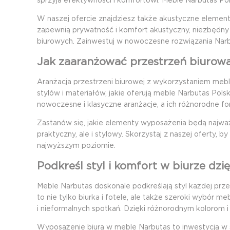
sprzyja efektywności i komfortowi. Meble Narbutas Pol
W naszej ofercie znajdziesz także akustyczne elementy 
zapewnią prywatność i komfort akustyczny, niezbędny 
biurowych. Zainwestuj w nowoczesne rozwiązania Narbu
Jak zaaranżować przestrzeń biurow
Aranżacja przestrzeni biurowej z wykorzystaniem meb
stylów i materiałów, jakie oferują meble Narbutas Pols
nowoczesne i klasyczne aranżacje, a ich różnorodne fo
Zastanów się, jakie elementy wyposażenia będą najważ
praktyczny, ale i stylowy. Skorzystaj z naszej oferty
najwyższym poziomie.
Podkreśl styl i komfort w biurze dz
Meble Narbutas doskonale podkreślają styl każdej prze
to nie tylko biurka i fotele, ale także szeroki wybór 
i nieformalnych spotkań. Dzięki różnorodnym kolorom i 
Wyposażenie biura w meble Narbutas to inwestycja w sty