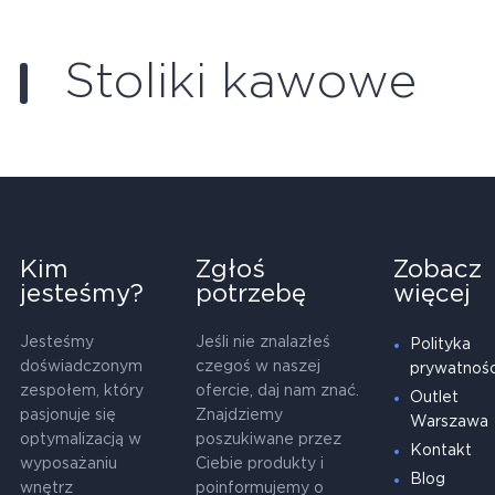
Stoliki kawowe
Kim
Zgłoś
Zobacz
jesteśmy?
potrzebę
więcej
Jesteśmy
Jeśli nie znalazłeś
Polityka
doświadczonym
czegoś w naszej
prywatnośc
zespołem, który
ofercie, daj nam znać.
Outlet
pasjonuje się
Znajdziemy
Warszawa
optymalizacją w
poszukiwane przez
Kontakt
wyposażaniu
Ciebie produkty i
Blog
wnętrz
poinformujemy o