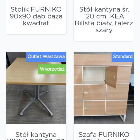
Stolik FURNIKO
Stół kantyna śr.
90x90 dąb baza
120 cm IKEA
kwadrat
Billsta biały, talerz
szary
Outlet Warszawa
Standard
Wyprzedaż
Stół kantyna
Szafa FURNIKO