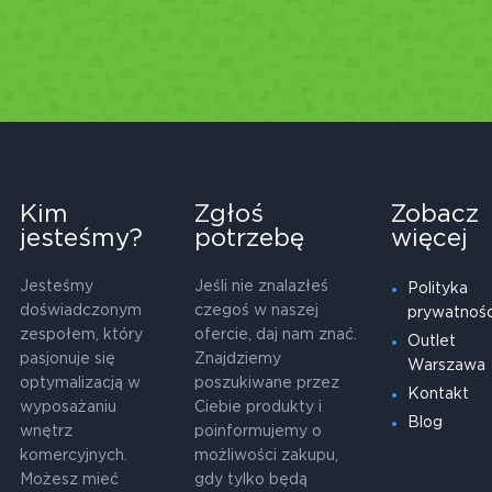
Kim
Zgłoś
Zobacz
jesteśmy?
potrzebę
więcej
Jesteśmy
Jeśli nie znalazłeś
Polityka
doświadczonym
czegoś w naszej
prywatnośc
zespołem, który
ofercie, daj nam znać.
Outlet
pasjonuje się
Znajdziemy
Warszawa
optymalizacją w
poszukiwane przez
Kontakt
wyposażaniu
Ciebie produkty i
Blog
wnętrz
poinformujemy o
komercyjnych.
możliwości zakupu,
Możesz mieć
gdy tylko będą