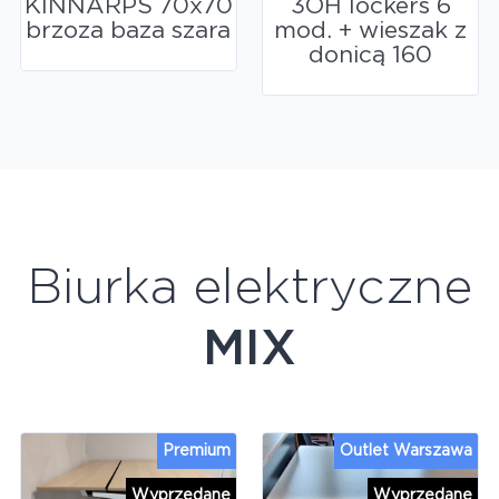
KINNARPS 70x70
3OH lockers 6
brzoza baza szara
mod. + wieszak z
donicą 160
Biurka elektryczne
MIX
Premium
Outlet Warszawa
Wyprzedane
Wyprzedane