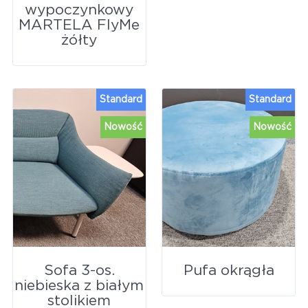
wypoczynkowy
MARTELA FlyMe
żółty
Standard
Standard
Nowość
Nowość
Sofa 3-os.
Pufa okrągła
niebieska z białym
stolikiem