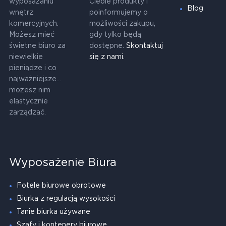
wyposażaniu
Ciebie produkty i
Blog
wnętrz
poinformujemy o
komercyjnych.
możliwości zakupu,
Możesz mieć
gdy tylko będą
świetne biuro za
dostępne.
Skontaktuj
niewielkie
się z nami.
pieniądze i co
najważniejsze...
możesz nim
elastycznie
zarządzać.
Wyposażenie Biura
Fotele biurowe obrotowe
Biurka z regulacją wysokości
Tanie biurka używane
Szafy i kontenery biurowe