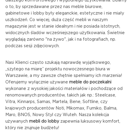
dalszego komfortowego i wygodnego użytkowania. Dbamy
o to, by sprzedawane przez nas meble biurowe,
gabinetowe i lobby były eleganckie, estetyczne i nie miały
uszkodzeń. Co więcej, duża część mebli w naszym
magazynie jest w stanie idealnym i nie posiada istotnych,
widocznych śladów wcześniejszego użytkowania. Świetnie
wyglądają zarówno "na żywo", jak i na fotografiach, np.
podczas sesji zdjęciowych.
Nasi Klienci często szukają naprawdę wyjątkowego,
„szytego na miarę” projektu nowoczesnego biura w
Warszawie, a my zawsze chętnie spełniamy ich marzenia!
Oferujemy wyłącznie używane
meble do poczekalni
wykonane z wysokiej jakości materiałów i pochodzące od
renomowanych producentów, takich jak np.: Steelcase,
Vitra, Kinnarps, Samas, Martela, Bene, Softline, czy
krajowych producentów Noti, Mikomax, Furniko, Balma,
Maro, BNOS, Nowy Styl czy Wuteh. Nasza kolekcja
używanych
mebli do lobby
zapewnia luksusowy komfort,
który nie zrujnuje budżetu!