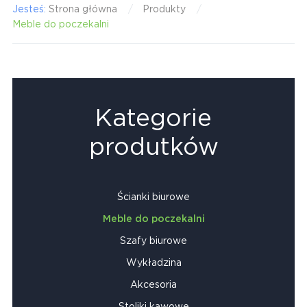
Jesteś:
Strona główna
Produkty
Meble do poczekalni
Kategorie
produtków
Ścianki biurowe
Meble do poczekalni
Szafy biurowe
Wykładzina
Akcesoria
Stoliki kawowe