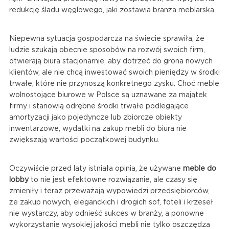
redukcję śladu węglowego, jaki zostawia branża meblarska.
Niepewna sytuacja gospodarcza na świecie sprawiła, że
ludzie szukają obecnie sposobów na rozwój swoich firm,
otwierają biura stacjonarnie, aby dotrzeć do grona nowych
klientów, ale nie chcą inwestować swoich pieniędzy w środki
trwałe, które nie przynoszą konkretnego zysku. Choć meble
wolnostojące biurowe w Polsce są uznawane za majątek
firmy i stanowią odrębne środki trwałe podlegające
amortyzacji jako pojedyncze lub zbiorcze obiekty
inwentarzowe, wydatki na zakup mebli do biura nie
zwiększają wartości początkowej budynku.
Oczywiście przed laty istniała opinia, że używane
meble do
lobby
to nie jest efektowne rozwiązanie, ale czasy się
zmieniły i teraz przeważają wypowiedzi przedsiębiorców,
że zakup nowych, eleganckich i drogich sof, foteli i krzeseł
nie wystarczy, aby odnieść sukces w branży, a ponowne
wykorzystanie wysokiej jakości mebli nie tylko oszczędza