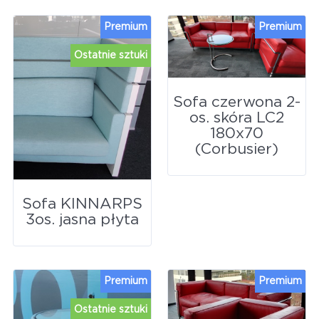
Premium
Premium
Ostatnie sztuki
Sofa czerwona 2-
os. skóra LC2
180x70
(Corbusier)
Sofa KINNARPS
3os. jasna płyta
Premium
Premium
Ostatnie sztuki