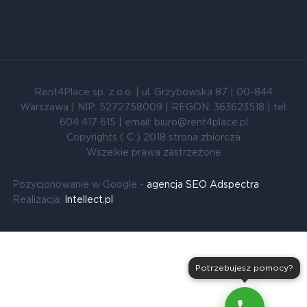
Rent4Place sp. z o.o. | ul. Grzybowska 87 | 00-844
Warszawa | NIP: 5272758009 | REGON: 363623518 | tel:
604 417 615 | email: biuro@rent4place.pl
Copyrights ( C ) 2018 strona zbiorcza
Wszelkie prawa zastrzeżone
Pozycjonowanie w Google -
agencja SEO Adspectra
Realizacja:
Intellect.pl
Potrzebujesz pomocy?