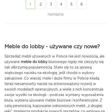
1
2
3
4
5
6
następna
Meble do lobby - używane czy nowe?
Sprzedaż mebli używanych w Polsce nie jest nowością, ale
używane
meble do lobby
biurowego nigdy nie cieszyły się
tak olbrzymią popularnością. Stało się to za sprawą
większego nacisku na ekologię, jeśli chodzi o wybory
zakupowe. Co więcej, małe i duże firmy w Polsce kładą
teraz niesamowity nacisk na zrównoważony rozwój w
swoich modelach operacyjnych, a wiele z nich koncentruje
swoje wysiłki na ekologii - podczas wymiany wyposażenia
biura, wybiera używane meble biurowe i konferencyjne. Z
całą pewnością, kupowanie odnowionych mebli „z drugiej
ręki” zmniejsza produkcję nowych sprzętów, co wpływa na