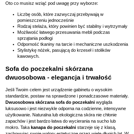
Oto co musisz wziąć pod uwagę przy wyborze:
Liczbę osób, które zazwyczaj przebywają w 
pomieszczeniu jednocześnie
Rodzaj stelaża, który powinien być stabilny i wytrzymały
Możliwość łatwego przesuwania mebli podczas 
sprzątania podłogi
Odporność tkaniny na tarcie i mechaniczne uszkodzenia
Stylistykę nóżek, pasującą do krzeseł i stolików 
kawowych.
Sofa do poczekalni skórzana 
dwuosobowa - elegancja i trwałość
Jeśli Twoim celem jest urządzenie gabinetu o wysokim 
standardzie, postaw na sprawdzone i ponadczasowe materiały. 
Dwuosobowa skórzana sofa do poczekalni 
wygląda 
luksusowo i jest niezwykle odporna na codzienne, intensywne 
użytkowanie. Naturalna lub ekologiczna skóra nie chłonie 
zapachów i jest bardzo łatwa do wycierania na sucho lub 
mokro. Taka 
kanapa do poczekalni
 starzeje się z klasą, 
zachowując swoje walory estetyczne przez wiele długich lat. W 