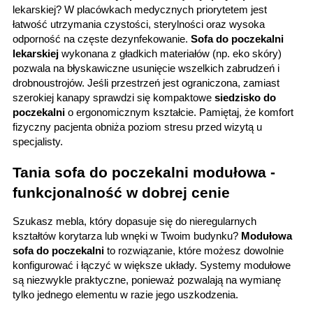
lekarskiej? W placówkach medycznych priorytetem jest 
łatwość utrzymania czystości, sterylności oraz wysoka 
odporność na częste dezynfekowanie. 
Sofa do poczekalni 
lekarskiej 
wykonana z gładkich materiałów (np. eko skóry) 
pozwala na błyskawiczne usunięcie wszelkich zabrudzeń i 
drobnoustrojów. Jeśli przestrzeń jest ograniczona, zamiast 
szerokiej kanapy sprawdzi się kompaktowe 
siedzisko do 
poczekalni
 o ergonomicznym kształcie. Pamiętaj, że komfort 
fizyczny pacjenta obniża poziom stresu przed wizytą u 
specjalisty.
Tania sofa do poczekalni modułowa - 
funkcjonalność w dobrej cenie
Szukasz mebla, który dopasuje się do nieregularnych 
kształtów korytarza lub wnęki w Twoim budynku? 
Modułowa 
sofa do poczekalni 
to rozwiązanie, które możesz dowolnie 
konfigurować i łączyć w większe układy. Systemy modułowe 
są niezwykle praktyczne, ponieważ pozwalają na wymianę 
tylko jednego elementu w razie jego uszkodzenia.