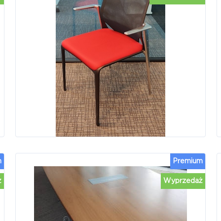
m
Premium
ż
Wyprzedaż