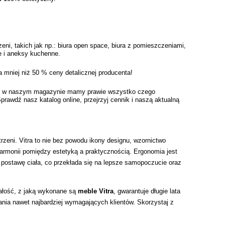
i, takich jak np.: biura open space, biura z pomieszczeniami, 
e i aneksy kuchenne. 
 mniej niż 50 % ceny detalicznej producenta! 
y - w naszym magazynie mamy prawie wszystko czego 
wdź nasz katalog online, przejrzyj cennik i naszą aktualną 
zeni. Vitra to nie bez powodu ikony designu, wzornictwo 
rmonii pomiędzy estetyką a praktycznością. Ergonomia jest 
 postawę ciała, co przekłada się na lepsze samopoczucie oraz 
łość, z jaką wykonane są 
meble Vitra
, gwarantuje długie lata 
ania nawet najbardziej wymagających klientów. Skorzystaj z 