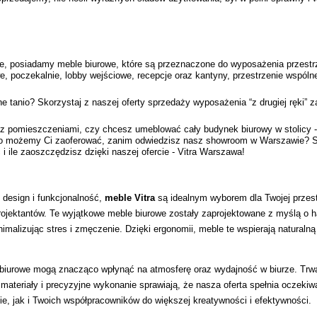
e, posiadamy meble biurowe, które są przeznaczone do wyposażenia przestrzen
we, poczekalnie, lobby wejściowe, recepcje oraz kantyny, przestrzenie wspóln
tanio? Skorzystaj z naszej oferty sprzedaży wyposażenia “z drugiej ręki” za
ro z pomieszczeniami, czy chcesz umeblować cały budynek biurowy w stolic
 co możemy Ci zaoferować, zanim odwiedzisz nasz showroom w Warszawie? Spra
 i ile zaoszczędzisz dzięki naszej ofercie - Vitra Warszawa!
design i funkcjonalność, 
meble
Vitra 
są idealnym wyborem dla Twojej przestr
ojektantów. Te wyjątkowe meble biurowe zostały zaprojektowane z myślą o ha
imalizując stres i zmęczenie. Dzięki ergonomii, meble te wspierają naturalną
biurowe mogą znacząco wpłynąć na atmosferę oraz wydajność w biurze. Trwa
 materiały i precyzyjne wykonanie sprawiają, że nasza oferta spełnia oczekiw
bie, jak i Twoich współpracowników do większej kreatywności i efektywności.