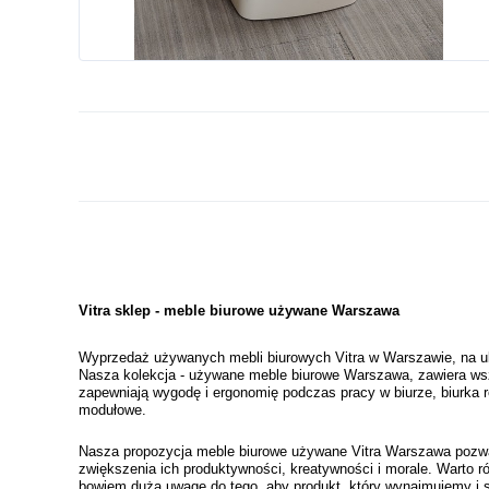
Vitra sklep - meble biurowe używane Warszawa
Wyprzedaż używanych mebli biurowych Vitra w Warszawie, na ul.T
Nasza kolekcja - używane meble biurowe Warszawa, zawiera wszy
zapewniają wygodę i ergonomię podczas pracy w biurze, biurka reg
modułowe. 
Nasza propozycja meble biurowe używane Vitra Warszawa pozwala
zwiększenia ich produktywności, kreatywności i morale. Warto r
bowiem dużą uwagę do tego, aby produkt, który wynajmujemy i s