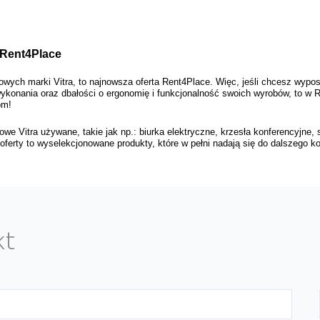
 Rent4Place 
wych marki Vitra, to najnowsza oferta Rent4Place. Więc, jeśli chcesz wyposa
 wykonania oraz dbałości o ergonomię i funkcjonalność swoich wyrobów, to w
om! 
we Vitra używane, takie jak np.: biurka elektryczne, krzesła konferencyjne, s
oferty to wyselekcjonowane produkty, które w pełni nadają się do dalszego k
kt