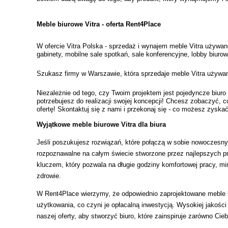
Meble biurowe Vitra - oferta Rent4Place 
W ofercie Vitra Polska - sprzedaż i wynajem meble Vitra używan
gabinety, mobilne sale spotkań, sale konferencyjne, lobby biuro
Szukasz firmy w Warszawie, która sprzedaje meble Vitra używane 
Niezależnie od tego, czy Twoim projektem jest pojedyncze biu
potrzebujesz do realizacji swojej koncepcji! Chcesz zobaczyć,
ofertę! Skontaktuj się z nami i przekonaj się - co możesz zyskać
Wyjątkowe meble biurowe Vitra dla biura
Jeśli poszukujesz rozwiązań, które połączą w sobie nowoczesny 
rozpoznawalne na całym świecie stworzone przez najlepszych pr
kluczem, który pozwala na długie godziny komfortowej pracy, min
zdrowie.
W Rent4Place wierzymy, że odpowiednio zaprojektowane meble 
użytkowania, co czyni je opłacalną inwestycją. Wysokiej jakości
naszej oferty, aby stworzyć biuro, które zainspiruje zarówno Cie