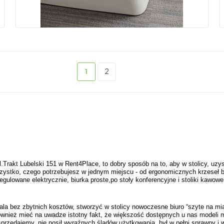
1
2
rakt Lubelski 151 w Rent4Place, to dobry sposób na to, aby w stolicy, uzys
stko, czego potrzebujesz w jednym miejscu - od ergonomicznych krzeseł biur
ulowane elektrycznie, biurka proste,po stoły konferencyjne i stoliki kawowe, 
 bez zbytnich kosztów, stworzyć w stolicy nowoczesne biuro “szyte na mia
ównież mieć na uwadze istotny fakt, że większość dostępnych u nas modeli m
przedajemy, nie nosił wyraźnych śladów użytkowania, był w pełni sprawny i