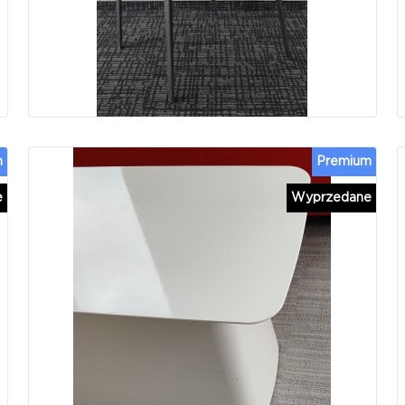
m
Premium
e
Wyprzedane