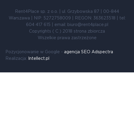
Rent4Place sp. z o.o. | ul. Grzybowska 87 | 00-844
Warszawa | NIP: 5272758009 | REGON: 363623518 | tel:
604 417 615 | email: biuro@rent4place.pl
Copyrights ( C ) 2018 strona zbiorcza
Wszelkie prawa zastrzeżone
Pozycjonowanie w Google -
agencja SEO Adspectra
Realizacja:
Intellect.pl