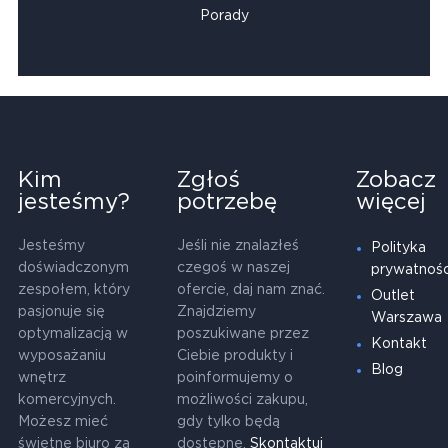
Porady
Kim
Zgłoś
Zobacz
jesteśmy?
potrzebę
więcej
Jesteśmy
Jeśli nie znalazłeś
Polityka
doświadczonym
czegoś w naszej
prywatnośc
zespołem, który
ofercie, daj nam znać.
Outlet
pasjonuje się
Znajdziemy
Warszawa
optymalizacją w
poszukiwane przez
Kontakt
wyposażaniu
Ciebie produkty i
Blog
wnętrz
poinformujemy o
komercyjnych.
możliwości zakupu,
Możesz mieć
gdy tylko będą
świetne biuro za
dostępne.
Skontaktuj