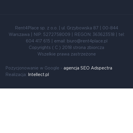
Rent4Place sp. z o.o. | ul. Grzybowska 87 | 00-844
Warszawa | NIP: 5272758009 | REGON: 363623518 | tel:
604 417 615 | email: biuro@rent4place.pl
Copyrights ( C ) 2018 strona zbiorcza
Wszelkie prawa zastrzeżone
Pozycjonowanie w Google -
agencja SEO Adspectra
Realizacja:
Intellect.pl