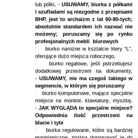
lub półki, -
USUWAMY, biurka z półkami
i szufladami są niezgodne z przepisami
BHP, jest to archaizm z lat 60-80-tych;
absolutnie standardem ich nazwać nie
możemy; poruszamy się po rynku
profesjonalnych mebli biurowych
biurko narożne w kształcie litery “L”,
·
oferujące dużo miejsca roboczego,
biurko regałowe, jeśli potrzebujesz
·
dodatkowej przestrzeni na dokumenty,
-
USUWAMY, nie ma czegoś takiego w
segmencie, w którym się poruszamy
biurko komputerowe, mające specjalne
·
miejsce na monitor, klawiaturę, myszkę,
-
JAK WYGLĄDA to specjalne miejsce?
Odpowiednia ilość przestrzeni na
blacie i tyle
biurka regulowane, które są bardziej
·
ergonomiczne, można dostosować je do