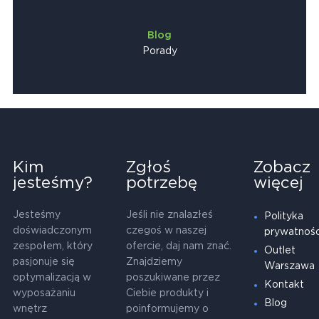
Blog
Porady
Kim
Zgłoś
Zobacz
jesteśmy?
potrzebę
więcej
Jesteśmy
Jeśli nie znalazłeś
Polityka
doświadczonym
czegoś w naszej
prywatnośc
zespołem, który
ofercie, daj nam znać.
Outlet
pasjonuje się
Znajdziemy
Warszawa
optymalizacją w
poszukiwane przez
Kontakt
wyposażaniu
Ciebie produkty i
Blog
wnętrz
poinformujemy o