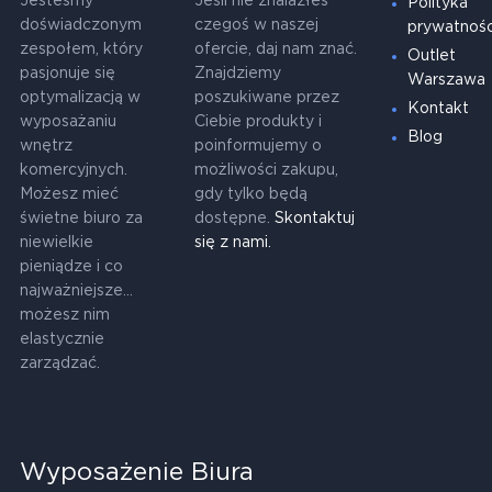
Jesteśmy
Jeśli nie znalazłeś
Polityka
doświadczonym
czegoś w naszej
prywatnośc
zespołem, który
ofercie, daj nam znać.
Outlet
pasjonuje się
Znajdziemy
Warszawa
optymalizacją w
poszukiwane przez
Kontakt
wyposażaniu
Ciebie produkty i
Blog
wnętrz
poinformujemy o
komercyjnych.
możliwości zakupu,
Możesz mieć
gdy tylko będą
świetne biuro za
dostępne.
Skontaktuj
niewielkie
się z nami.
pieniądze i co
najważniejsze...
możesz nim
elastycznie
zarządzać.
Wyposażenie Biura