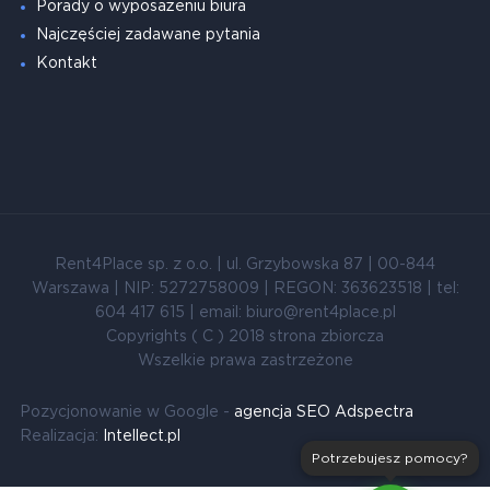
Porady o wyposażeniu biura
Najczęściej zadawane pytania
Kontakt
Rent4Place sp. z o.o. | ul. Grzybowska 87 | 00-844
Warszawa | NIP: 5272758009 | REGON: 363623518 | tel:
604 417 615 | email: biuro@rent4place.pl
Copyrights ( C ) 2018 strona zbiorcza
Wszelkie prawa zastrzeżone
Pozycjonowanie w Google -
agencja SEO Adspectra
Realizacja:
Intellect.pl
Potrzebujesz pomocy?