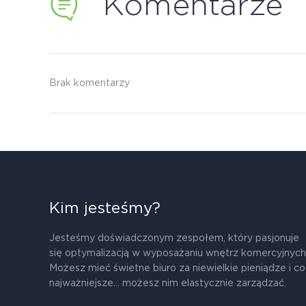
Komentarze
Brak komentarzy
Kim jesteśmy?
Jesteśmy doświadczonym zespołem, który pasjonuje
się optymalizacją w wyposażaniu wnętrz komercyjnych
Możesz mieć świetne biuro za niewielkie pieniądze i co
najważniejsze... możesz nim elastycznie zarządzać.