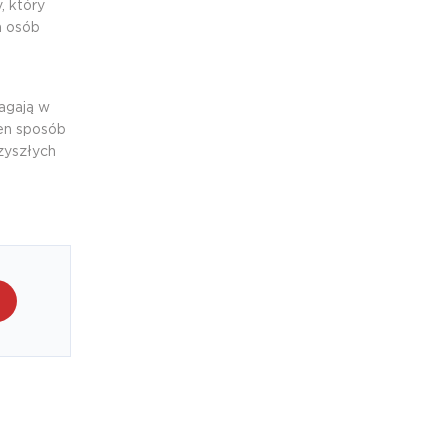
 który
a osób
agają w
ten sposób
zyszłych