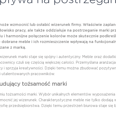
może wzmocnić lub osłabić wizerunek firmy. Właściwie zapl
dowisko pracy, ale także oddziałuje na postrzeganie marki pr
u i harmonijne połączenie kolorów może skutecznie podkreśl
 dobrane meble i ich rozmieszczenie wpływają na funkcjonaln
ązane z marką.
 wizerunek marki staje się spójny i autentyczny. Meble oraz dodatk
cownicy czuli się częścią większej całości. Przemyślana aranżacja
racy i sprzyja kreatywności. Dzięki temu można zbudować pozytyw
k i utalentowanych pracowników.
budujący tożsamość marki
niu tożsamości marki. Wybór unikalnych elementów wyposażenia 
zmocnić jej wizerunek. Charakterystyczne meble nie tylko dodają
zofię przedsiębiorstwa. Dzięki temu przestrzeń biurowa staje się b