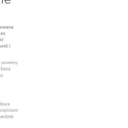
anowana
zez
ić
ość i
i powinny
 biura
ny
biura
 wnętrzom
ardziej