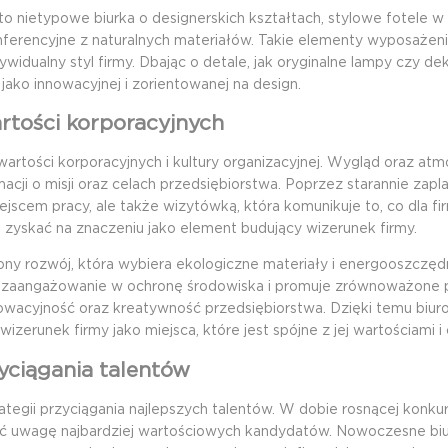
to nietypowe biurka o designerskich kształtach, stylowe fotele w
nferencyjne z naturalnych materiałów. Takie elementy wyposażen
widualny styl firmy. Dbając o detale, jak oryginalne lampy czy de
ko innowacyjnej i zorientowanej na design.
artości korporacyjnych
rtości korporacyjnych i kultury organizacyjnej. Wygląd oraz atm
macji o misji oraz celach przedsiębiorstwa. Poprzez starannie zap
ejscem pracy, ale także wizytówką, która komunikuje to, co dla fi
zyskać na znaczeniu jako element budujący wizerunek firmy.
y rozwój, która wybiera ekologiczne materiały i energooszczęd
e zaangażowanie w ochronę środowiska i promuje zrównoważone p
owacyjność oraz kreatywność przedsiębiorstwa. Dzięki temu biuro
izerunek firmy jako miejsca, które jest spójne z jej wartościami i 
yciągania talentów
egii przyciągania najlepszych talentów. W dobie rosnącej konkur
ąć uwagę najbardziej wartościowych kandydatów. Nowoczesne biur