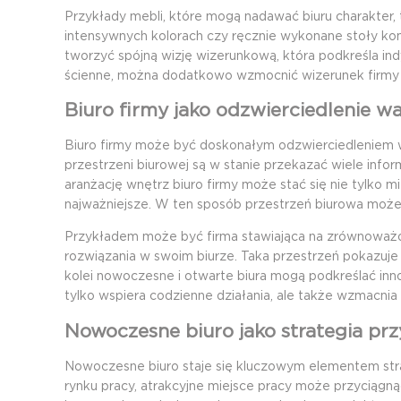
Przykłady mebli, które mogą nadawać biuru charakter, 
intensywnych kolorach czy ręcznie wykonane stoły ko
tworzyć spójną wizję wizerunkową, która podkreśla indy
ścienne, można dodatkowo wzmocnić wizerunek firmy ja
Biuro firmy jako odzwierciedlenie w
Biuro firmy może być doskonałym odzwierciedleniem wa
przestrzeni biurowej są w stanie przekazać wiele infor
aranżację wnętrz biuro firmy może stać się nie tylko mi
najważniejsze. W ten sposób przestrzeń biurowa może 
Przykładem może być firma stawiająca na zrównoważon
rozwiązania w swoim biurze. Taka przestrzeń pokazuj
kolei nowoczesne i otwarte biura mogą podkreślać inn
tylko wspiera codzienne działania, ale także wzmacnia w
Nowoczesne biuro jako strategia prz
Nowoczesne biuro staje się kluczowym elementem strat
rynku pracy, atrakcyjne miejsce pracy może przyciągn