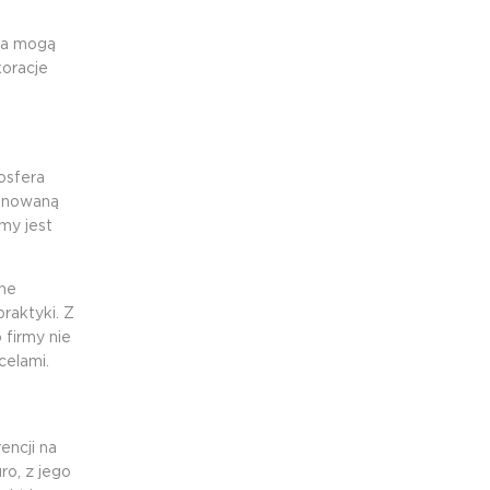
ia mogą
koracje
osfera
lanowaną
rmy jest
ne
raktyki. Z
 firmy nie
celami.
encji na
o, z jego