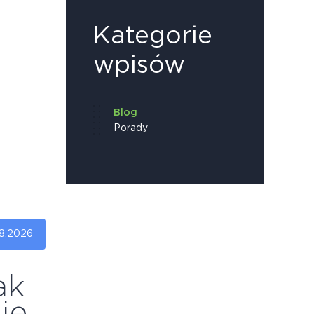
Kategorie
wpisów
Blog
Porady
8.2026
ak
ie