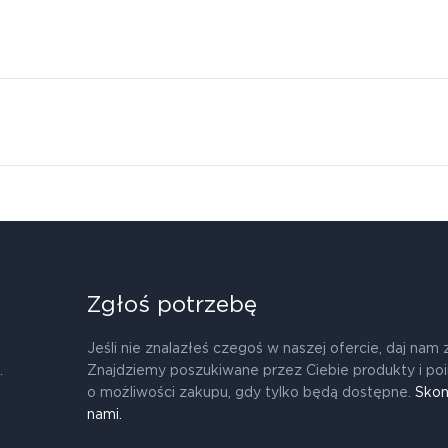
Zgłoś potrzebę
Jeśli nie znalazłeś czegoś w naszej ofercie, daj nam 
.
Znajdziemy poszukiwane przez Ciebie produkty i po
o możliwości zakupu, gdy tylko będą dostępne.
Skon
nami.