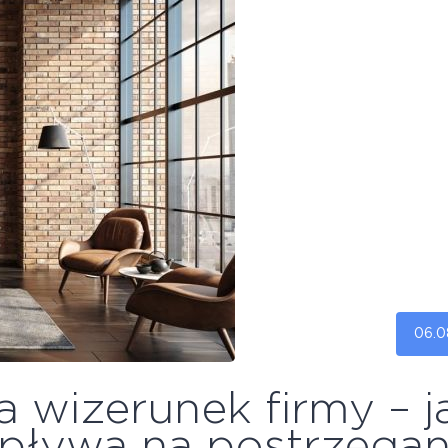
06.0
 wizerunek firmy – j
pływa na postrzegan