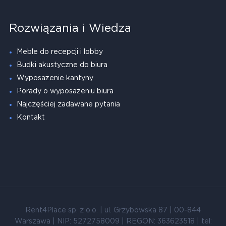
Rozwiązania i Wiedza
Meble do recepcji i lobby
Budki akustyczne do biura
Wyposażenie kantyny
Porady o wyposażeniu biura
Najczęściej zadawane pytania
Kontakt
Rent4Place sp. z o.o. | ul. Grzybowska 87 | 00-844
Warszawa | NIP: 5272758009 | REGON: 363623518 | tel: