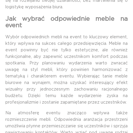
się na rozwijaniu swojej działalności, bez martwienia się o
logistykę wyposażenia biura.
Jak wybrać odpowiednie meble na
event
Wybór odpowiednich mebli na event to kluczowy element,
który wpływa na sukces całego przedsięwzięcia. Meble na
event powinny być nie tylko estetyczne, ale również
funkcjonalne, aby zapewnić uczestnikom komfort podczas
spotkania. Przy planowaniu wydarzenia warto zwracać
uwagę na styl mebli, który powinien harmonizować z
tematyką i charakterem eventu. Wybierając tanie meble
biurowe na wynajem, można uzyskać interesujący efekt
wizualny przy jednoczesnym zachowaniu racjonalnego
budżetu. Dzięki temu każde wydarzenie zyska na
profesjonalizmie i zostanie zapamiętane przez uczestników.
Na atmosferę eventu znacząco wpływa także
rozmieszczenie mebli. Odpowiednia aranżacja przestrzeni
umożliwia płynne przemieszczanie się uczestników i sprzyja
nawiązywaniu kontaktów. Warto wziąć pod uwagę rodzaj