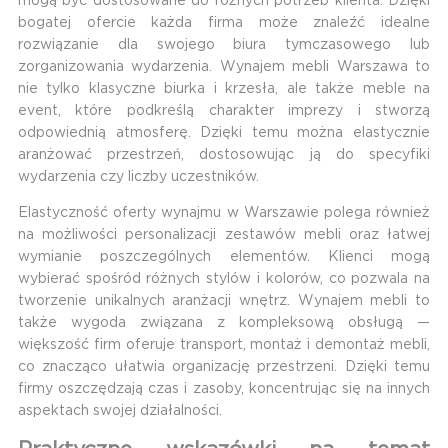
mogą być dostosowane do różnych potrzeb klienta. Dzięki
bogatej ofercie każda firma może znaleźć idealne
rozwiązanie dla swojego biura tymczasowego lub
zorganizowania wydarzenia. Wynajem mebli Warszawa to
nie tylko klasyczne biurka i krzesła, ale także meble na
event, które podkreślą charakter imprezy i stworzą
odpowiednią atmosferę. Dzięki temu można elastycznie
aranżować przestrzeń, dostosowując ją do specyfiki
wydarzenia czy liczby uczestników.
Elastyczność oferty wynajmu w Warszawie polega również
na możliwości personalizacji zestawów mebli oraz łatwej
wymianie poszczególnych elementów. Klienci mogą
wybierać spośród różnych stylów i kolorów, co pozwala na
tworzenie unikalnych aranżacji wnętrz. Wynajem mebli to
także wygoda związana z kompleksową obsługą —
większość firm oferuje transport, montaż i demontaż mebli,
co znacząco ułatwia organizację przestrzeni. Dzięki temu
firmy oszczędzają czas i zasoby, koncentrując się na innych
aspektach swojej działalności.