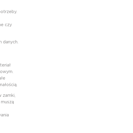
potrzeby.
ne czy
h danych.
teriał
urowym.
ałe
małością.
 zamki,
e muszą
wania