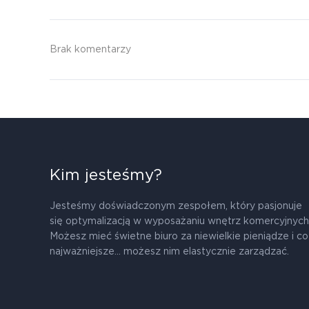
Brak komentarzy
Kim jesteśmy?
Jesteśmy doświadczonym zespołem, który pasjonuje
się optymalizacją w wyposażaniu wnętrz komercyjnych
Możesz mieć świetne biuro za niewielkie pieniądze i co
najważniejsze... możesz nim elastycznie zarządzać.