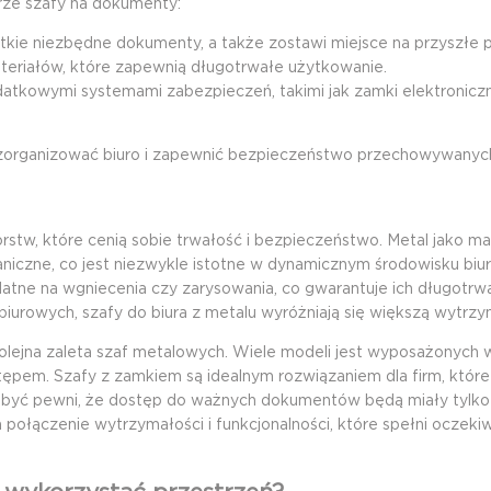
rze szafy na dokumenty:
tkie niezbędne dokumenty, a także zostawi miejsce na przyszłe 
teriałów, które zapewnią długotrwałe użytkowanie.
tkowymi systemami zabezpieczeń, takimi jak zamki elektronicz
zorganizować biuro i zapewnić bezpieczeństwo przechowywanyc
stw, które cenią sobie trwałość i bezpieczeństwo. Metal jako ma
iczne, co jest niezwykle istotne w dynamicznym środowisku bi
odatne na wgniecenia czy zarysowania, co gwarantuje ich długotrw
 biurowych
, szafy do biura z metalu wyróżniają się większą wytrzy
jna zaleta szaf metalowych. Wiele modeli jest wyposażonych w
ępem. Szafy z zamkiem są idealnym rozwiązaniem dla firm, któr
być pewni, że dostęp do ważnych dokumentów będą miały tylko
połączenie wytrzymałości i funkcjonalności, które spełni oczeki