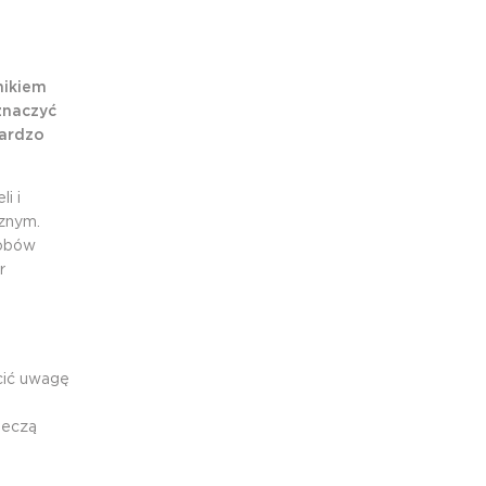
nikiem
znaczyć
bardzo
i i
znym.
sobów
r
cić uwagę
ieczą