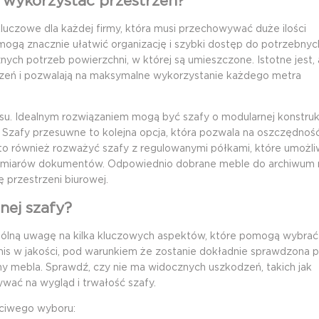
 wykorzystać przestrzeń?
luczowe dla każdej firmy, która musi przechowywać duże ilości
ą znacznie ułatwić organizację i szybki dostęp do potrzebnych
ch potrzeb powierzchni, w której są umieszczone. Istotne jest,
rzeń i pozwalają na maksymalne wykorzystanie każdego metra
u. Idealnym rozwiązaniem mogą być szafy o modularnej konstrukc
Szafy przesuwne to kolejna opcja, która pozwala na oszczędność
rto również rozważyć szafy z regulowanymi półkami, które umożli
zmiarów dokumentów. Odpowiednio dobrane meble do archiwum n
 przestrzeni biurowej.
ej szafy?
gólną uwagę na kilka kluczowych aspektów, które pomogą wybrać
mis w jakości, pod warunkiem że zostanie dokładnie sprawdzona 
y mebla. Sprawdź, czy nie ma widocznych uszkodzeń, takich jak
wać na wygląd i trwałość szafy.
ściwego wyboru: