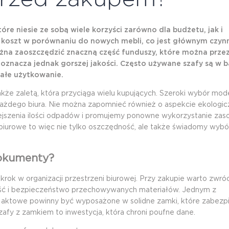
re niesie ze sobą wiele korzyści zarówno dla budżetu, jak i
y koszt w porównaniu do nowych mebli, co jest głównym czyn
żna zaoszczędzić znaczną część funduszy, które można prze
 oznacza jednak gorszej jakości. Często używane szafy są w 
wałe użytkowanie.
że zaletą, która przyciąga wielu kupujących. Szeroki wybór model
ażdego biura. Nie można zapomnieć również o aspekcie ekologic
ejszenia ilości odpadów i promujemy ponowne wykorzystanie za
y biurowe to więc nie tylko oszczędność, ale także świadomy wybó
dokumenty?
ok w organizacji przestrzeni biurowej. Przy zakupie warto zwró
lność i bezpieczeństwo przechowywanych materiałów. Jednym z
y aktowe powinny być wyposażone w solidne zamki, które zabezp
y z zamkiem to inwestycja, która chroni poufne dane.