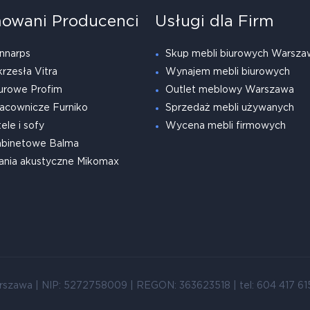
owani Producenci
Usługi dla Firm
nnarps
Skup mebli biurowych Warsza
krzesła Vitra
Wynajem mebli biurowych
urowe Profim
Outlet meblowy Warszawa
acownicze Furniko
Sprzedaż mebli używanych
ele i sofy
Wycena mebli firmowych
abinetowe Balma
ania akustyczne Mikomax
rszawa | NIP: 5272758009 | REGON: 363623518 | tel: 604 417 615 