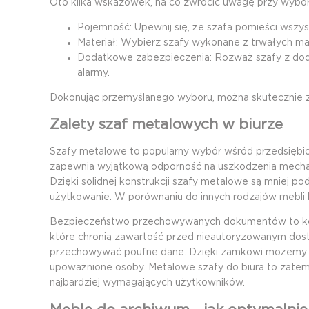
Oto kilka wskazówek, na co zwrócić uwagę przy wybo
Pojemność: Upewnij się, że szafa pomieści wszys
Materiał: Wybierz szafy wykonane z trwałych ma
Dodatkowe zabezpieczenia: Rozważ szafy z doda
alarmy.
Dokonując przemyślanego wyboru, można skutecznie 
Zalety szaf metalowych w biurze
Szafy metalowe to popularny wybór wśród przedsiębior
zapewnia wyjątkową odporność na uszkodzenia mechan
Dzięki solidnej konstrukcji szafy metalowe są mniej p
użytkowanie. W porównaniu do innych
rodzajów mebli
Bezpieczeństwo przechowywanych dokumentów to kole
które chronią zawartość przed nieautoryzowanym dost
przechowywać poufne dane. Dzięki zamkowi możemy 
upoważnione osoby. Metalowe szafy do biura to zatem 
najbardziej wymagających użytkowników.