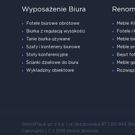
Wyposażenie Biura
Renom
Fotele biurowe obrotowe
Meble Ki
Biurka z regulacją wysokości
Fotele i 
Tanie biurka używane
Meble bi
Szafy i kontenery biurowe
Meble pr
Stoły konferencyjne
Bejot fot
Ścianki działowe do biura
Meble g
Wykładziny obiektowe
Rozwiąz
Rent4Place sp. z o.o. | ul. Grzybowska 87 | 00-844 Wa
Copyrights ( C ) 2018 strona zbiorcza