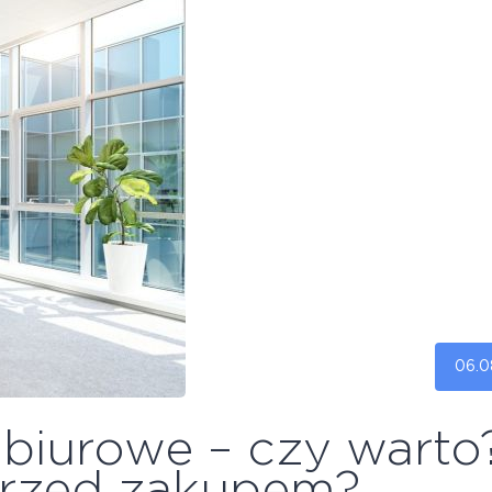
06.0
biurowe – czy warto
przed zakupem?