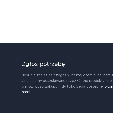
Zgłoś potrzebę
Jeśli nie znalazłeś czegoś w naszej ofercie, daj nam 
.
Znajdziemy poszukiwane przez Ciebie produkty i po
o możliwości zakupu, gdy tylko będą dostępne.
Skon
nami.