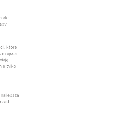
 akt.
 aby
ji, które
 miejsca,
wiają
ie tylko
 najlepszą
przed