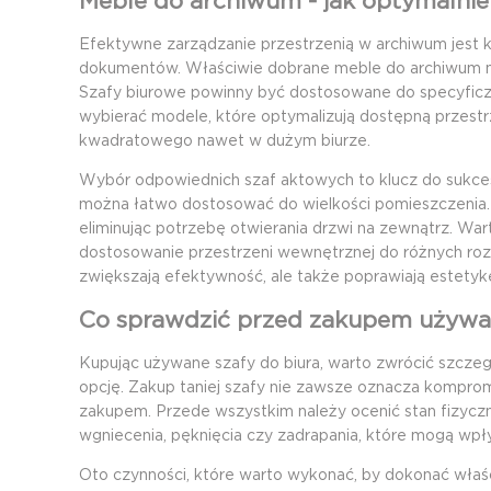
Meble do archiwum - jak optymalnie
Efektywne zarządzanie przestrzenią w archiwum jest k
dokumentów. Właściwie dobrane meble do archiwum mog
Szafy biurowe powinny być dostosowane do specyficzny
wybierać modele, które optymalizują dostępną przest
kwadratowego nawet w
dużym biurze
.
Wybór odpowiednich szaf aktowych to klucz do sukces
można łatwo dostosować do wielkości pomieszczenia. 
eliminując potrzebę otwierania drzwi na zewnątrz. Wa
dostosowanie przestrzeni wewnętrznej do różnych ro
zwiększają efektywność, ale także poprawiają estetykę
Co sprawdzić przed zakupem używan
Kupując używane szafy do biura, warto zwrócić szcze
opcję. Zakup taniej szafy nie zawsze oznacza kompro
zakupem. Przede wszystkim należy ocenić stan fizyczn
wgniecenia, pęknięcia czy zadrapania, które mogą wpły
Oto czynności, które warto wykonać, by dokonać wła