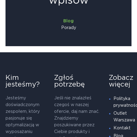
wpisów
Blog
Porady
Kim
Zgłoś
Zobacz
jesteśmy?
potrzebę
więcej
Jesteśmy
Jeśli nie znalazłeś
Polityka
doświadczonym
czegoś w naszej
prywatnośc
zespołem, który
ofercie, daj nam znać.
Outlet
pasjonuje się
Znajdziemy
Warszawa
optymalizacją w
poszukiwane przez
Kontakt
wyposażaniu
Ciebie produkty i
Blog