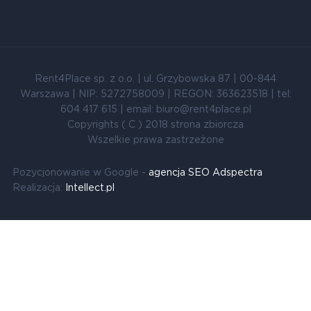
Rent4Place sp. z o.o. | ul. Grzybowska 87 | 00-844
Warszawa | NIP: 5272758009 | REGON: 363623518 | tel:
604 417 615 | email: biuro@rent4place.pl
Copyrights ( C ) 2018 strona zbiorcza
Wszelkie prawa zastrzeżone
Pozycjonowanie w Google -
agencja SEO Adspectra
Realizacja:
Intellect.pl