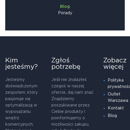
Blog
Porady
Kim
Zgłoś
Zobacz
jesteśmy?
potrzebę
więcej
Jesteśmy
Jeśli nie znalazłeś
Polityka
doświadczonym
czegoś w naszej
prywatnośc
zespołem, który
ofercie, daj nam znać.
Outlet
pasjonuje się
Znajdziemy
Warszawa
optymalizacją w
poszukiwane przez
Kontakt
wyposażaniu
Ciebie produkty i
Blog
wnętrz
poinformujemy o
komercyjnych.
możliwości zakupu,