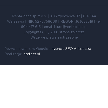
Rent4Place sp. z o.o. | ul. Grzybowska 87 | 00-844
Warszawa | NIP: 5272758009 | REGON: 363623518 | tel:
604 417 615 | email: biuro@rent4place.pl
Copyrights ( C ) 2018 strona zbiorcza
Wszelkie prawa zastrzeżone
Pozycjonowanie w Google -
agencja SEO Adspectra
Realizacja:
Intellect.pl