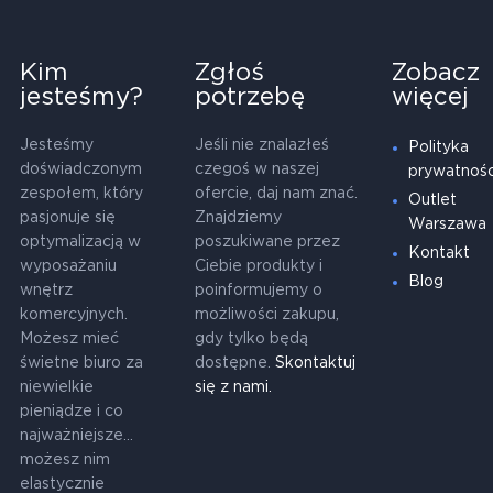
Kim
Zgłoś
Zobacz
jesteśmy?
potrzebę
więcej
Jesteśmy
Jeśli nie znalazłeś
Polityka
doświadczonym
czegoś w naszej
prywatnośc
zespołem, który
ofercie, daj nam znać.
Outlet
pasjonuje się
Znajdziemy
Warszawa
optymalizacją w
poszukiwane przez
Kontakt
wyposażaniu
Ciebie produkty i
Blog
wnętrz
poinformujemy o
komercyjnych.
możliwości zakupu,
Możesz mieć
gdy tylko będą
świetne biuro za
dostępne.
Skontaktuj
niewielkie
się z nami.
pieniądze i co
najważniejsze...
możesz nim
elastycznie