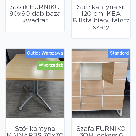
Stolik FURNIKO
Stół kantyna śr.
90x90 dąb baza
120 cm IKEA
kwadrat
Billsta biały, talerz
szary
Outlet Warszawa
Standard
Wyprzedaż
Stół kantyna
Szafa FURNIKO
KINNARPS 70x70
3OH lockers 6