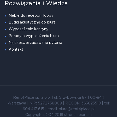
Rozwiązania i Wiedza
Meble do recepcji i lobby
Budki akustyczne do biura
Wyposażenie kantyny
Porady o wyposażeniu biura
Najczęściej zadawane pytania
Kontakt
Rent4Place sp. z o.o. | ul. Grzybowska 87 | 00-844
Warszawa | NIP: 5272758009 | REGON: 363623518 | tel:
604 417 615 | email: biuro@rent4place.pl
Copyrights ( C ) 2018 strona zbiorcza