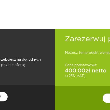
Zarezerwuj 
Możesz ten produkt wynają
otrzebujesz na dogodnych
y poznać ofertę
Cena podstawowa:
400.00
zł netto
(+23% VAT)
U