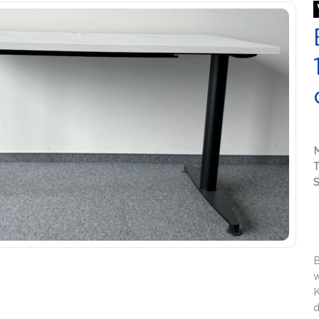
S
B
w
K
d