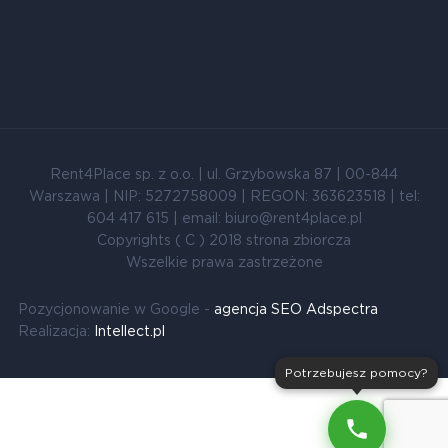
Rent4Place sp. z o.o. | ul. Grzybowska 87 | 00-844
Warszawa | NIP: 5272758009 | REGON: 363623518 | tel:
604 417 615 | email: biuro@rent4place.pl
Copyrights ( C ) 2018 strona zbiorcza
Wszelkie prawa zastrzeżone
Pozycjonowanie w Google -
agencja SEO Adspectra
Realizacja:
Intellect.pl
Potrzebujesz pomocy?