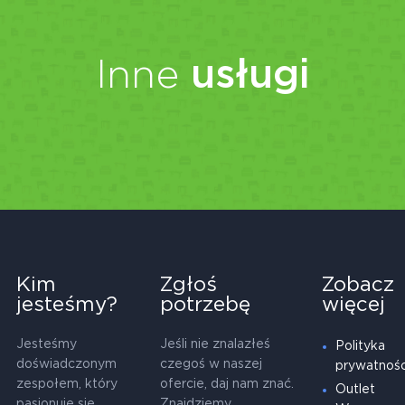
Inne
usługi
Kim
Zgłoś
Zobacz
jesteśmy?
potrzebę
więcej
Jesteśmy
Jeśli nie znalazłeś
Polityka
doświadczonym
czegoś w naszej
prywatnośc
zespołem, który
ofercie, daj nam znać.
Outlet
pasjonuje się
Znajdziemy