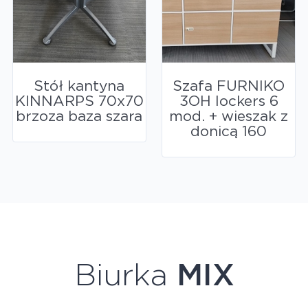
Stół kantyna
Szafa FURNIKO
KINNARPS 70x70
3OH lockers 6
brzoza baza szara
mod. + wieszak z
donicą 160
Biurka
MIX