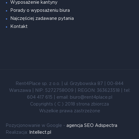
Wyposażenie kantyny
Porady o wyposażeniu biura
Najczęściej zadawane pytania
Kontakt
Rent4Place sp. z o.o. | ul. Grzybowska 87 | 00-844
Warszawa | NIP: 5272758009 | REGON: 363623518 | tel:
604 417 615 | email: biuro@rent4place.pl
Copyrights ( C ) 2018 strona zbiorcza
Wszelkie prawa zastrzeżone
Pozycjonowanie w Google -
agencja SEO Adspectra
Realizacja:
Intellect.pl