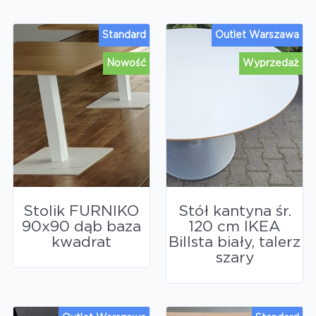
Standard
Outlet Warszawa
Nowość
Wyprzedaż
Stolik FURNIKO
Stół kantyna śr.
90x90 dąb baza
120 cm IKEA
kwadrat
Billsta biały, talerz
szary