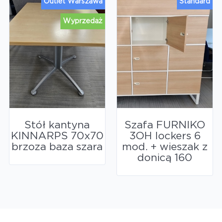
Outlet Warszawa
Standard
Wyprzedaż
Stół kantyna
Szafa FURNIKO
KINNARPS 70x70
3OH lockers 6
brzoza baza szara
mod. + wieszak z
donicą 160