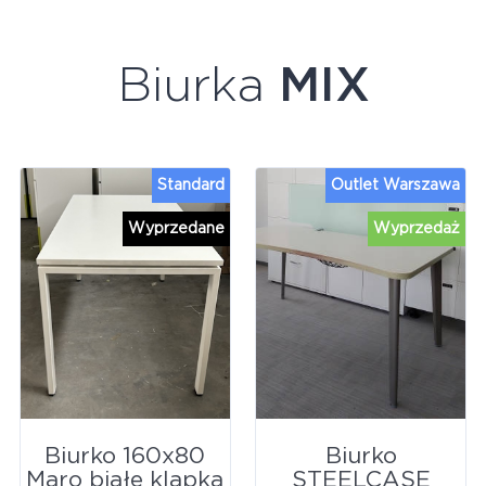
Biurka
MIX
Standard
Outlet Warszawa
Wyprzedane
Wyprzedaż
Biurko 160x80
Biurko
Maro białe klapka
STEELCASE