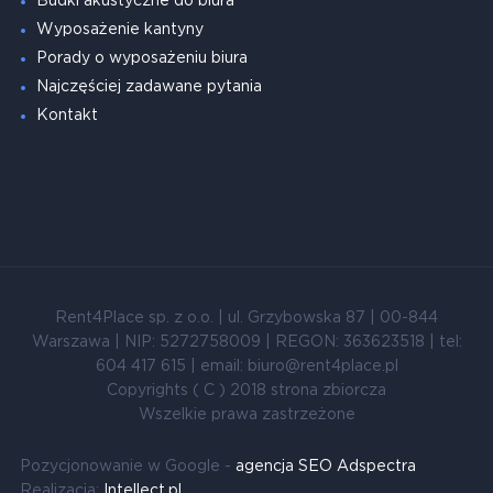
Budki akustyczne do biura
Wyposażenie kantyny
Porady o wyposażeniu biura
Najczęściej zadawane pytania
Kontakt
Rent4Place sp. z o.o. | ul. Grzybowska 87 | 00-844
Warszawa | NIP: 5272758009 | REGON: 363623518 | tel:
604 417 615 | email: biuro@rent4place.pl
Copyrights ( C ) 2018 strona zbiorcza
Wszelkie prawa zastrzeżone
Pozycjonowanie w Google -
agencja SEO Adspectra
Realizacja:
Intellect.pl