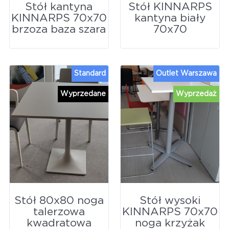
Stół kantyna
Stół KINNARPS
KINNARPS 70x70
kantyna biały
brzoza baza szara
70x70
Standard
Outlet Warszawa
Wyprzedane
Wyprzedaż
Stół 80x80 noga
Stół wysoki
talerzowa
KINNARPS 70x70
kwadratowa
noga krzyżak