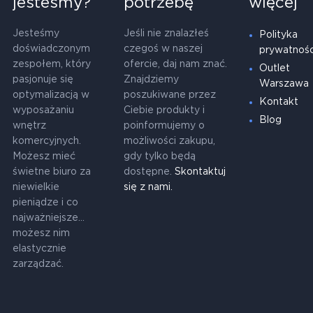
jesteśmy?
potrzebę
więcej
Jesteśmy
Jeśli nie znalazłeś
Polityka
doświadczonym
czegoś w naszej
prywatnośc
zespołem, który
ofercie, daj nam znać.
Outlet
pasjonuje się
Znajdziemy
Warszawa
optymalizacją w
poszukiwane przez
Kontakt
wyposażaniu
Ciebie produkty i
Blog
wnętrz
poinformujemy o
komercyjnych.
możliwości zakupu,
Możesz mieć
gdy tylko będą
świetne biuro za
dostępne.
Skontaktuj
niewielkie
się z nami.
pieniądze i co
najważniejsze...
możesz nim
elastycznie
zarządzać.