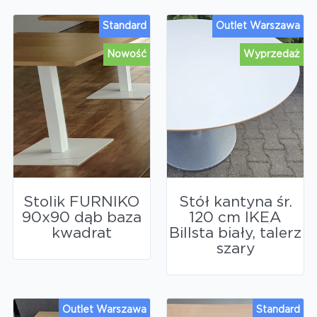
Standard
Outlet Warszawa
Nowość
Wyprzedaż
Stolik FURNIKO
Stół kantyna śr.
90x90 dąb baza
120 cm IKEA
kwadrat
Billsta biały, talerz
szary
Outlet Warszawa
Standard