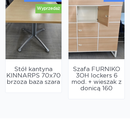
Wyprzedaż
Stół kantyna
Szafa FURNIKO
KINNARPS 70x70
3OH lockers 6
brzoza baza szara
mod. + wieszak z
donicą 160