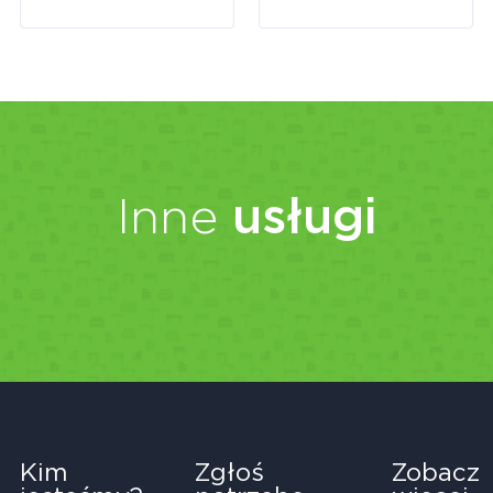
Inne
usługi
Kim
Zgłoś
Zobacz