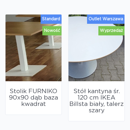
Standard
Outlet Warszawa
Nowość
Wyprzedaż
Stolik FURNIKO
Stół kantyna śr.
90x90 dąb baza
120 cm IKEA
kwadrat
Billsta biały, talerz
szary