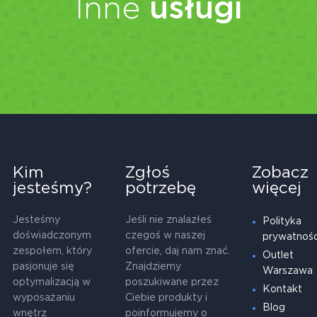
Inne
usługi
Kim
Zgłoś
Zobacz
jesteśmy?
potrzebę
więcej
Jesteśmy
Jeśli nie znalazłeś
Polityka
doświadczonym
czegoś w naszej
prywatnośc
zespołem, który
ofercie, daj nam znać.
Outlet
pasjonuje się
Znajdziemy
Warszawa
optymalizacją w
poszukiwane przez
Kontakt
wyposażaniu
Ciebie produkty i
Blog
wnętrz
poinformujemy o