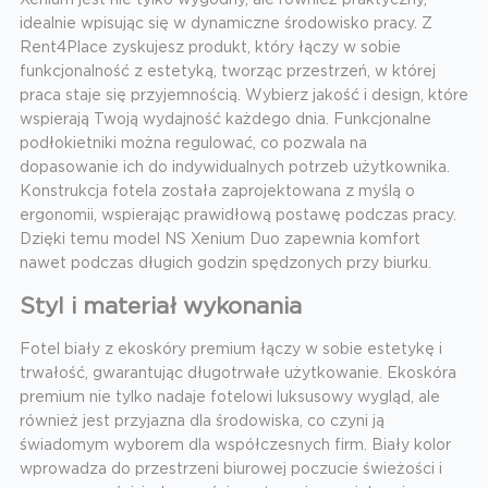
Xenium jest nie tylko wygodny, ale również praktyczny,
idealnie wpisując się w dynamiczne środowisko pracy. Z
Rent4Place zyskujesz produkt, który łączy w sobie
funkcjonalność z estetyką, tworząc przestrzeń, w której
praca staje się przyjemnością. Wybierz jakość i design, które
wspierają Twoją wydajność każdego dnia. Funkcjonalne
podłokietniki można regulować, co pozwala na
dopasowanie ich do indywidualnych potrzeb użytkownika.
Konstrukcja fotela została zaprojektowana z myślą o
ergonomii, wspierając prawidłową postawę podczas pracy.
Dzięki temu model NS Xenium Duo zapewnia komfort
nawet podczas długich godzin spędzonych przy biurku.
Styl i materiał wykonania
Fotel biały z ekoskóry premium łączy w sobie estetykę i
trwałość, gwarantując długotrwałe użytkowanie. Ekoskóra
premium nie tylko nadaje fotelowi luksusowy wygląd, ale
również jest przyjazna dla środowiska, co czyni ją
świadomym wyborem dla współczesnych firm. Biały kolor
wprowadza do przestrzeni biurowej poczucie świeżości i