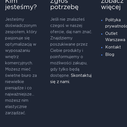
Kim
Zgłoś
Zobacz
jesteśmy?
potrzebę
więcej
Jesteśmy
Jeśli nie znalazłeś
Polityka
doświadczonym
czegoś w naszej
prywatnośc
zespołem, który
ofercie, daj nam znać.
Outlet
pasjonuje się
Znajdziemy
Warszawa
optymalizacją w
poszukiwane przez
Kontakt
wyposażaniu
Ciebie produkty i
Blog
wnętrz
poinformujemy o
komercyjnych.
możliwości zakupu,
Możesz mieć
gdy tylko będą
świetne biuro za
dostępne.
Skontaktuj
niewielkie
się z nami.
pieniądze i co
najważniejsze...
możesz nim
elastycznie
zarządzać.