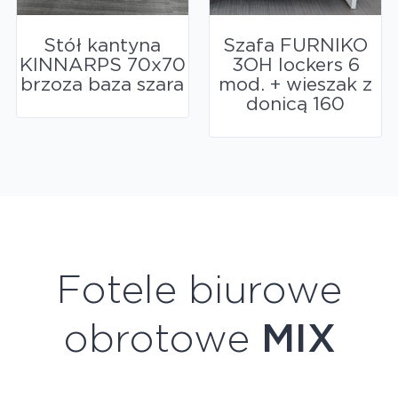
Stół kantyna
Szafa FURNIKO
KINNARPS 70x70
3OH lockers 6
brzoza baza szara
mod. + wieszak z
donicą 160
Fotele biurowe
obrotowe
MIX