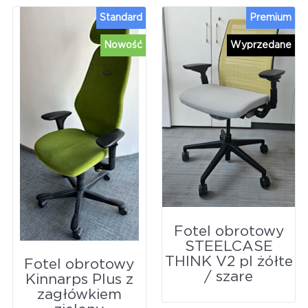
Standard
Premium
Nowość
Wyprzedane
Fotel obrotowy
STEELCASE
THINK V2 pl żółte
Fotel obrotowy
/ szare
Kinnarps Plus z
zagłówkiem