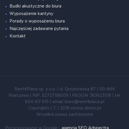
Budki akustyczne do biura
Wyposażenie kantyny
Porady o wyposażeniu biura
Najczęściej zadawane pytania
Kontakt
Rent4Place sp. z o.o. | ul. Grzybowska 87 | 00-844
Warszawa | NIP: 5272758009 | REGON: 363623518 | tel:
604 417 615 | email: biuro@rent4place.pl
Copyrights ( C ) 2018 strona zbiorcza
Wszelkie prawa zastrzeżone
Pozycjonowanie w Google -
agencja SEO Adspectra