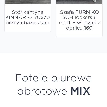
Stół kantyna
Szafa FURNIKO
KINNARPS 70x70
3OH lockers 6
brzoza baza szara
mod. + wieszak z
donicą 160
Fotele biurowe
obrotowe
MIX