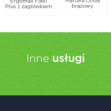
Martela Onda
Ergomax Flexi
brązowy
Plus z zagłówkiem
Inne
usługi