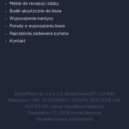
Meble do recepcji i lobby
Budki akustyczne do biura
Wyposażenie kantyny
Porady o wyposażeniu biura
Najczęściej zadawane pytania
Kontakt
Rent4Place sp. z o.o. | ul. Grzybowska 87 | 00-844
Warszawa | NIP: 5272758009 | REGON: 363623518 | tel:
604 417 615 | email: biuro@rent4place.pl
Copyrights ( C ) 2018 strona zbiorcza
Wszelkie prawa zastrzeżone