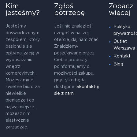
Kim
Zgłoś
Zobacz
jesteśmy?
potrzebę
więcej
Jesteśmy
Jeśli nie znalazłeś
Polityka
doświadczonym
czegoś w naszej
prywatnośc
zespołem, który
ofercie, daj nam znać.
Outlet
pasjonuje się
Znajdziemy
Warszawa
optymalizacją w
poszukiwane przez
Kontakt
wyposażaniu
Ciebie produkty i
Blog
wnętrz
poinformujemy o
komercyjnych.
możliwości zakupu,
Możesz mieć
gdy tylko będą
świetne biuro za
dostępne.
Skontaktuj
niewielkie
się z nami.
pieniądze i co
najważniejsze...
możesz nim
elastycznie
zarządzać.