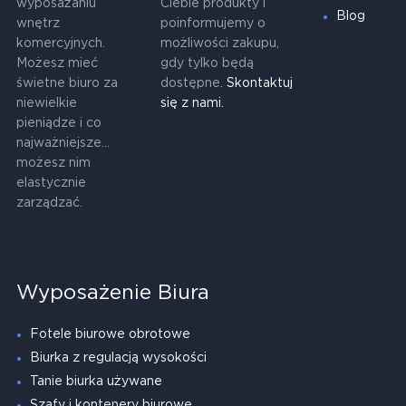
wyposażaniu
Ciebie produkty i
Blog
wnętrz
poinformujemy o
komercyjnych.
możliwości zakupu,
Możesz mieć
gdy tylko będą
świetne biuro za
dostępne.
Skontaktuj
niewielkie
się z nami.
pieniądze i co
najważniejsze...
możesz nim
elastycznie
zarządzać.
Wyposażenie Biura
Fotele biurowe obrotowe
Biurka z regulacją wysokości
Tanie biurka używane
Szafy i kontenery biurowe