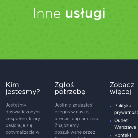
Inne
usługi
Kim
Zgłoś
Zobacz
jesteśmy?
potrzebę
więcej
Jesteśmy
Jeśli nie znalazłeś
Polityka
doświadczonym
czegoś w naszej
prywatnośc
zespołem, który
ofercie, daj nam znać.
Outlet
pasjonuje się
Znajdziemy
Warszawa
optymalizacją w
poszukiwane przez
Kontakt