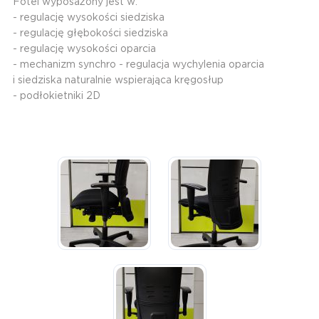
Fotel wyposażony jest w:
- regulację wysokości siedziska
- regulację głębokości siedziska
- regulację wysokości oparcia
- mechanizm synchro - regulacja wychylenia oparcia
i siedziska naturalnie wspierająca kręgosłup
- podłokietniki 2D