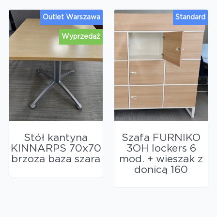
Outlet Warszawa
Standard
Wyprzedaż
Stół kantyna
Szafa FURNIKO
KINNARPS 70x70
3OH lockers 6
brzoza baza szara
mod. + wieszak z
donicą 160