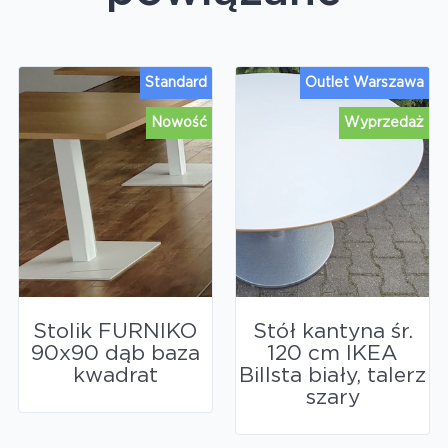
Standard
Outlet Warszawa
Nowość
Wyprzedaż
Stolik FURNIKO
Stół kantyna śr.
90x90 dąb baza
120 cm IKEA
kwadrat
Billsta biały, talerz
szary