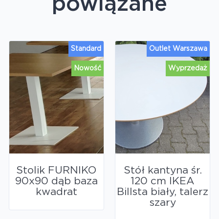
powiązane
Standard
Outlet Warszawa
Nowość
Wyprzedaż
Stolik FURNIKO
Stół kantyna śr.
90x90 dąb baza
120 cm IKEA
kwadrat
Billsta biały, talerz
szary