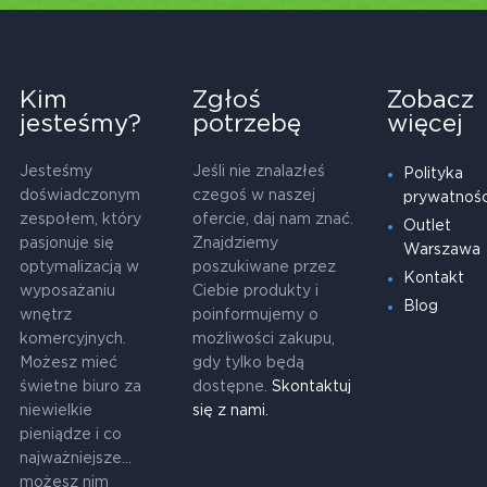
Kim
Zgłoś
Zobacz
jesteśmy?
potrzebę
więcej
Jesteśmy
Jeśli nie znalazłeś
Polityka
doświadczonym
czegoś w naszej
prywatnośc
zespołem, który
ofercie, daj nam znać.
Outlet
pasjonuje się
Znajdziemy
Warszawa
optymalizacją w
poszukiwane przez
Kontakt
wyposażaniu
Ciebie produkty i
Blog
wnętrz
poinformujemy o
komercyjnych.
możliwości zakupu,
Możesz mieć
gdy tylko będą
świetne biuro za
dostępne.
Skontaktuj
niewielkie
się z nami.
pieniądze i co
najważniejsze...
możesz nim