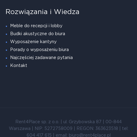
Rozwiązania i Wiedza
Meble do recepcji i lobby
Budki akustyczne do biura
Wyposażenie kantyny
Porady o wyposażeniu biura
Najczęściej zadawane pytania
Kontakt
Rent4Place sp. z o.o. | ul. Grzybowska 87 | 00-844
Warszawa | NIP: 5272758009 | REGON: 363623518 | tel:
604 417 615 | email: biuro@rent4place.pl