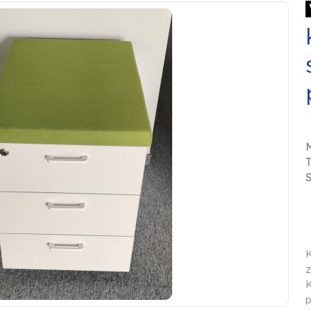
S
K
z
​
p