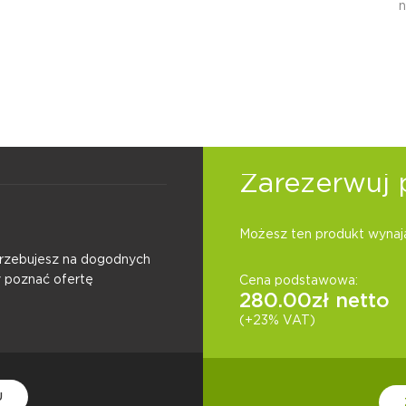
n
Zarezerwuj 
Możesz ten produkt wynają
otrzebujesz na dogodnych
y poznać ofertę
Cena podstawowa:
280.00
zł netto
(+23% VAT)
U