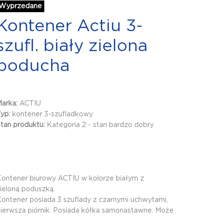
Wyprzedane
Kontener Actiu 3-
szufl. biały zielona
poducha
Marka:
ACTIU
Typ:
kontener 3-szufladkowy
tan produktu:
Kategoria 2 - stan bardzo dobry
ontener biurowy ACTIU w kolorze białym z
ieloną poduszką.​
Kontener posiada 3 szuflady z czarnymi uchwytami,
ierwsza piórnik. Posiada kółka samonastawne. Może