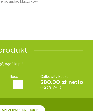
ie posiadać kluczyków.​
produkt
ć, bądź kupić
Ilość
Całkowity koszt:
280.00
zł netto
(+23% VAT)
ZAREZERWUJ PRODUKT!