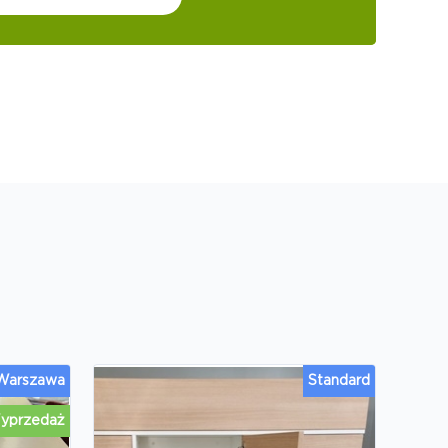
 Warszawa
Standard
yprzedaż