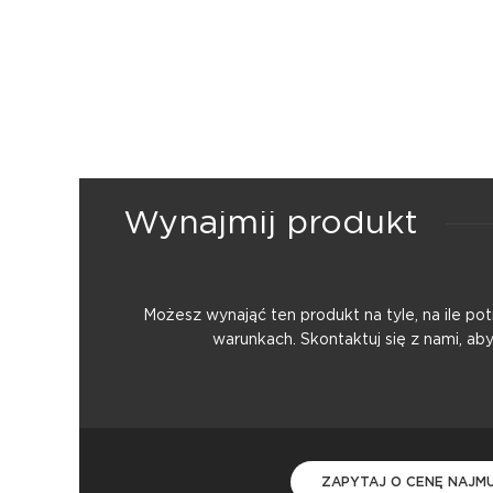
Wynajmij produkt
Możesz wynająć ten produkt na tyle, na ile p
warunkach. Skontaktuj się z nami, ab
ZAPYTAJ O CENĘ NAJM