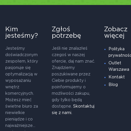
Kim
Zgłoś
Zobacz
jesteśmy?
potrzebę
więcej
Jesteśmy
Jeśli nie znalazłeś
Polityka
doświadczonym
czegoś w naszej
prywatnośc
zespołem, który
ofercie, daj nam znać.
Outlet
pasjonuje się
Znajdziemy
Warszawa
optymalizacją w
poszukiwane przez
Kontakt
wyposażaniu
Ciebie produkty i
Blog
wnętrz
poinformujemy o
komercyjnych.
możliwości zakupu,
Możesz mieć
gdy tylko będą
świetne biuro za
dostępne.
Skontaktuj
niewielkie
się z nami.
pieniądze i co
najważniejsze...