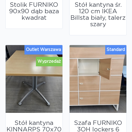
Stolik FURNIKO
Stół kantyna śr.
90x90 dąb baza
120 cm IKEA
kwadrat
Billsta biały, talerz
szary
Outlet Warszawa
Standard
Wyprzedaż
Stół kantyna
Szafa FURNIKO
KINNARPS 70x70
3OH lockers 6