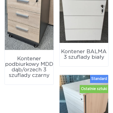
Kontener BALMA
3 szuflady biały
Kontener
podbiurkowy MDD
dąb/orzech 3
szuflady czarny
Standard
Ostatnie sztuki