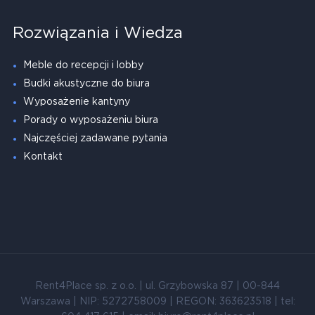
Rozwiązania i Wiedza
Meble do recepcji i lobby
Budki akustyczne do biura
Wyposażenie kantyny
Porady o wyposażeniu biura
Najczęściej zadawane pytania
Kontakt
Rent4Place sp. z o.o. | ul. Grzybowska 87 | 00-844
Warszawa | NIP: 5272758009 | REGON: 363623518 | tel: