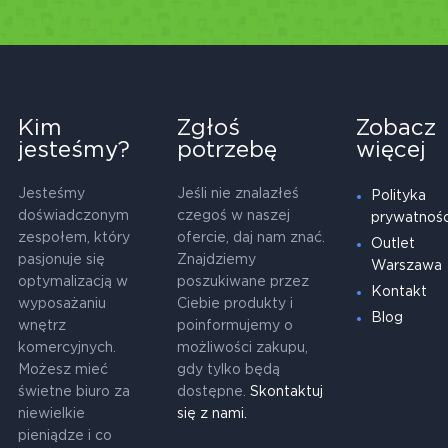
Kim
Zgłoś
Zobacz
jesteśmy?
potrzebę
więcej
Jesteśmy
Jeśli nie znalazłeś
Polityka
doświadczonym
czegoś w naszej
prywatnośc
zespołem, który
ofercie, daj nam znać.
Outlet
pasjonuje się
Znajdziemy
Warszawa
optymalizacją w
poszukiwane przez
Kontakt
wyposażaniu
Ciebie produkty i
Blog
wnętrz
poinformujemy o
komercyjnych.
możliwości zakupu,
Możesz mieć
gdy tylko będą
świetne biuro za
dostępne.
Skontaktuj
niewielkie
się z nami.
pieniądze i co