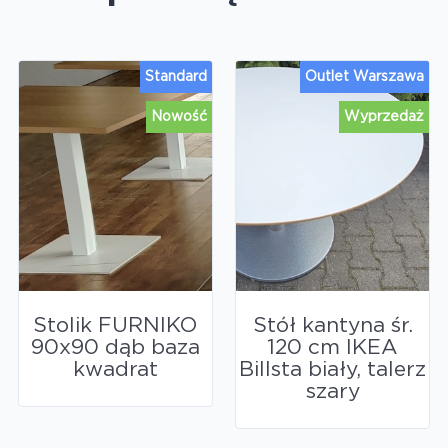
Standard
Outlet Warszawa
Nowość
Wyprzedaż
Stolik FURNIKO
Stół kantyna śr.
90x90 dąb baza
120 cm IKEA
kwadrat
Billsta biały, talerz
szary