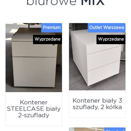
biurowe
MIX
Premium
Outlet Warszawa
Wyprzedane
Wyprzedane
Kontener biały 3
Kontener
szuflady, 2 kółka
STEELCASE biały
2-szuflady