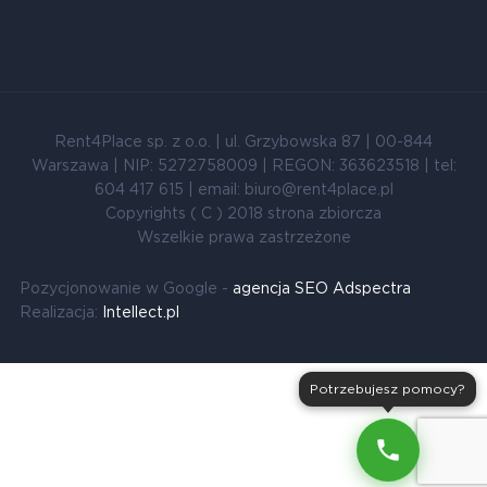
Rent4Place sp. z o.o. | ul. Grzybowska 87 | 00-844
Warszawa | NIP: 5272758009 | REGON: 363623518 | tel:
604 417 615 | email: biuro@rent4place.pl
Copyrights ( C ) 2018 strona zbiorcza
Wszelkie prawa zastrzeżone
Pozycjonowanie w Google -
agencja SEO Adspectra
Realizacja:
Intellect.pl
Potrzebujesz pomocy?