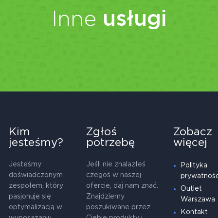
Inne
usługi
Kim
Zgłoś
Zobacz
jesteśmy?
potrzebę
więcej
Jesteśmy
Jeśli nie znalazłeś
Polityka
doświadczonym
czegoś w naszej
prywatnośc
zespołem, który
ofercie, daj nam znać.
Outlet
pasjonuje się
Znajdziemy
Warszawa
optymalizacją w
poszukiwane przez
Kontakt
wyposażaniu
Ciebie produkty i