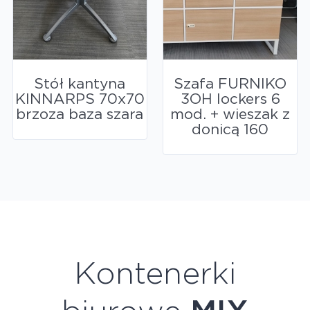
Stół kantyna
Szafa FURNIKO
KINNARPS 70x70
3OH lockers 6
brzoza baza szara
mod. + wieszak z
donicą 160
Kontenerki