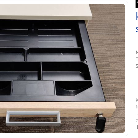
S
K
f
s
z
M