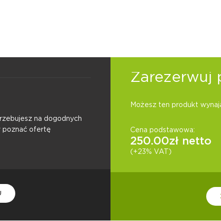
Zarezerwuj 
Możesz ten produkt wynają
otrzebujesz na dogodnych
y poznać ofertę
Cena podstawowa:
250.00
zł netto
(+23% VAT)
U