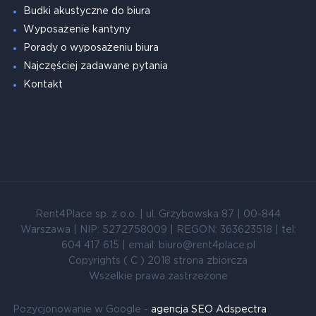
Budki akustyczne do biura
Wyposażenie kantyny
Porady o wyposażeniu biura
Najczęściej zadawane pytania
Kontakt
Rent4Place sp. z o.o. | ul. Grzybowska 87 | 00-844
Warszawa | NIP: 5272758009 | REGON: 363623518 | tel:
604 417 615 | email: biuro@rent4place.pl
Copyrights ( C ) 2018 strona zbiorcza
Wszelkie prawa zastrzeżone
Pozycjonowanie w Google -
agencja SEO Adspectra