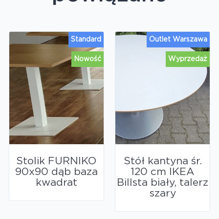
Standard
Outlet Warszawa
Nowość
Wyprzedaż
Stolik FURNIKO
Stół kantyna śr.
90x90 dąb baza
120 cm IKEA
kwadrat
Billsta biały, talerz
szary