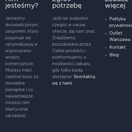
jesteśmy?
potrzebę
więcej
Jesteśmy
Jeśli nie znalazłeś
Polityka
doświadczonym
czegoś w naszej
prywatnośc
zespołem, który
ofercie, daj nam znać.
Outlet
pasjonuje się
Znajdziemy
Warszawa
optymalizacją w
poszukiwane przez
Kontakt
wyposażaniu
Ciebie produkty i
Blog
wnętrz
poinformujemy o
komercyjnych.
możliwości zakupu,
Możesz mieć
gdy tylko będą
świetne biuro za
dostępne.
Skontaktuj
niewielkie
się z nami.
pieniądze i co
najważniejsze...
możesz nim
elastycznie
zarządzać.