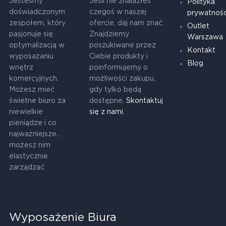
Jesteśmy
Jeśli nie znalazłeś
Polityka
doświadczonym
czegoś w naszej
prywatnośc
zespołem, który
ofercie, daj nam znać.
Outlet
pasjonuje się
Znajdziemy
Warszawa
optymalizacją w
poszukiwane przez
Kontakt
wyposażaniu
Ciebie produkty i
Blog
wnętrz
poinformujemy o
komercyjnych.
możliwości zakupu,
Możesz mieć
gdy tylko będą
świetne biuro za
dostępne.
Skontaktuj
niewielkie
się z nami.
pieniądze i co
najważniejsze...
możesz nim
elastycznie
zarządzać.
Wyposażenie Biura