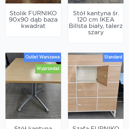
Stolik FURNIKO
Stół kantyna śr.
90x90 dąb baza
120 cm IKEA
kwadrat
Billsta biały, talerz
szary
Outlet Warszawa
Standard
Wyprzedaż
Stół kantyna
Szafa FURNIKO