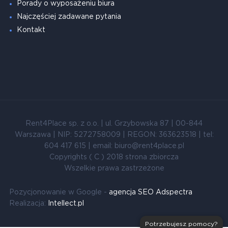
Porady o wyposażeniu biura
Najczęściej zadawane pytania
Kontakt
Rent4Place sp. z o.o. | ul. Grzybowska 87 | 00-844
Warszawa | NIP: 5272758009 | REGON: 363623518 | tel:
604 417 615 | email: biuro@rent4place.pl
Copyrights ( C ) 2018 strona zbiorcza
Wszelkie prawa zastrzeżone
Pozycjonowanie w Google -
agencja SEO Adspectra
Realizacja:
Intellect.pl
Potrzebujesz pomocy?