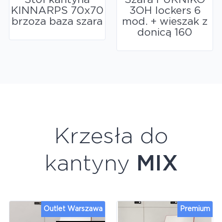
KINNARPS 70x70
3OH lockers 6
brzoza baza szara
mod. + wieszak z
donicą 160
Krzesła do
kantyny
MIX
Outlet Warszawa
Premium