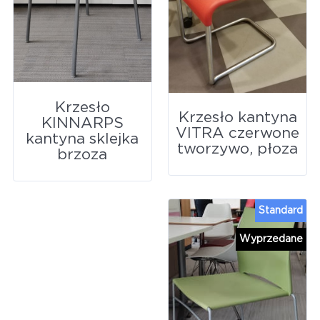
Krzesło
Krzesło kantyna
KINNARPS
VITRA czerwone
kantyna sklejka
tworzywo, płoza
brzoza
Standard
Wyprzedane