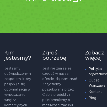
Kim
Zgłoś
Zobacz
jesteśmy?
potrzebę
więcej
Jesteśmy
Jeśli nie znalazłeś
Polityka
doświadczonym
czegoś w naszej
prywatnośc
zespołem, który
ofercie, daj nam znać.
Outlet
pasjonuje się
Znajdziemy
Warszawa
optymalizacją w
poszukiwane przez
Kontakt
wyposażaniu
Ciebie produkty i
Blog
wnętrz
poinformujemy o
komercyjnych.
możliwości zakupu,