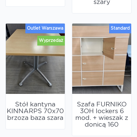
szary
Outlet Warszawa
Standard
Wyprzedaż
Stół kantyna
Szafa FURNIKO
KINNARPS 70x70
3OH lockers 6
brzoza baza szara
mod. + wieszak z
donicą 160