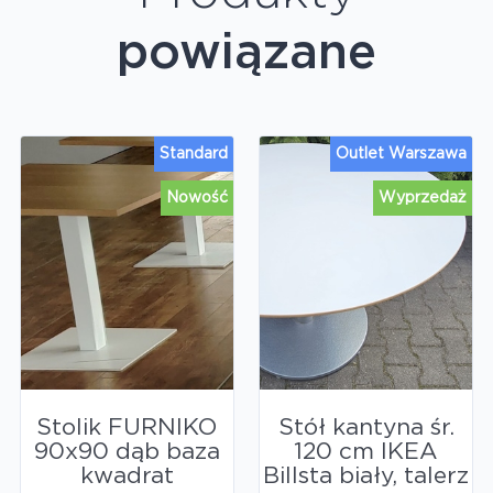
powiązane
Standard
Outlet Warszawa
Nowość
Wyprzedaż
Stolik FURNIKO
Stół kantyna śr.
90x90 dąb baza
120 cm IKEA
kwadrat
Billsta biały, talerz