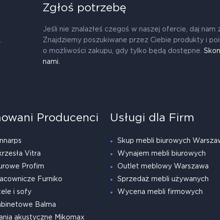
Zgłoś potrzebę
Jeśli nie znalazłeś czegoś w naszej ofercie, daj nam 
.
Znajdziemy poszukiwane przez Ciebie produkty i po
o możliwości zakupu, gdy tylko będą dostępne.
Skon
nami.
owani Producenci
Usługi dla Firm
nnarps
Skup mebli biurowych Warsza
krzesła Vitra
Wynajem mebli biurowych
urowe Profim
Outlet meblowy Warszawa
acownicze Furniko
Sprzedaż mebli używanych
ele i sofy
Wycena mebli firmowych
abinetowe Balma
ania akustyczne Mikomax