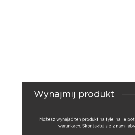
Wynajmij produkt
Możesz wynająć ten produkt na tyle, na ile p
warunkach. Skontaktuj się z nami, ab