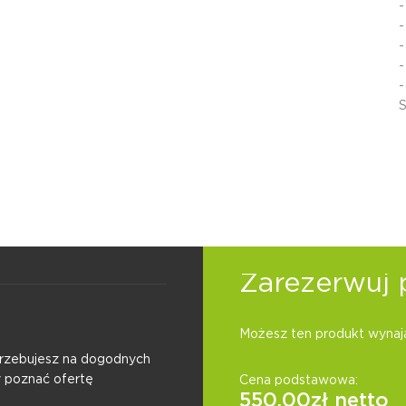
-
-
-
-
-
S
Zarezerwuj 
Możesz ten produkt wynają
otrzebujesz na dogodnych
y poznać ofertę
Cena podstawowa:
550.00
zł netto