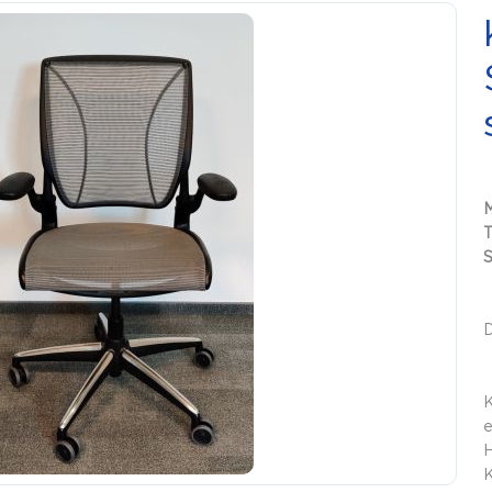
S
K
e
H
K