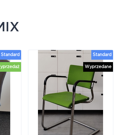
MIX
Standard
Standard
yprzedaż
Wyprzedane