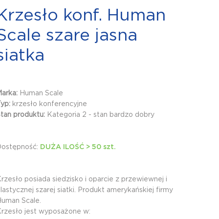
Krzesło konf. Human
Scale szare jasna
siatka
Marka:
Human Scale
Typ:
krzesło konferencyjne
tan produktu:
Kategoria 2 - stan bardzo dobry
Dostępność:
DUŻA ILOŚĆ > 50 szt.
rzesło posiada siedzisko i oparcie z przewiewnej i
lastycznej szarej siatki. Produkt amerykańskiej firmy
uman Scale.
rzesło jest wyposażone w: