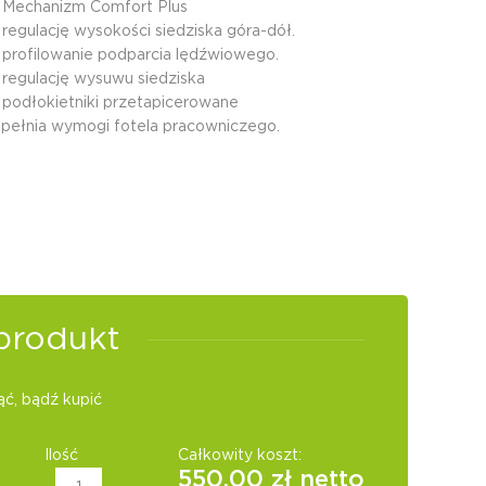
 Mechanizm Comfort Plus
 regulację wysokości siedziska góra-dół.
 profilowanie podparcia lędźwiowego.
 regulację wysuwu siedziska
 podłokietniki przetapicerowane
pełnia wymogi fotela pracowniczego.
produkt
ć, bądź kupić
Ilość
Całkowity koszt:
550.00
zł netto