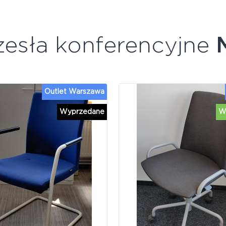
zesła konferencyjne
Outlet Warszawa
Wyprzedane
W