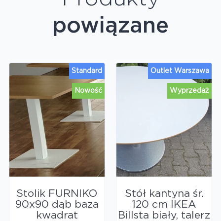
powiązane
Standard
Outlet Warszawa
Nowość
Wyprzedaż
Stolik FURNIKO
Stół kantyna śr.
90x90 dąb baza
120 cm IKEA
kwadrat
Billsta biały, talerz