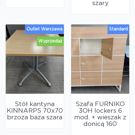
szary
Outlet Warszawa
Standard
Wyprzedaż
Stół kantyna
Szafa FURNIKO
KINNARPS 70x70
3OH lockers 6
brzoza baza szara
mod. + wieszak z
donicą 160