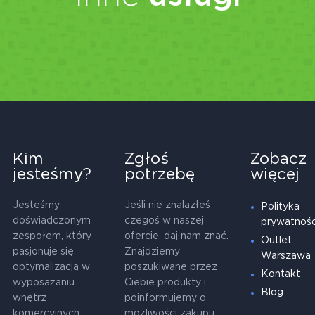
Kim
Zgłoś
Zobacz
jesteśmy?
potrzebę
więcej
Jesteśmy
Jeśli nie znalazłeś
Polityka
doświadczonym
czegoś w naszej
prywatnośc
zespołem, który
ofercie, daj nam znać.
Outlet
pasjonuje się
Znajdziemy
Warszawa
optymalizacją w
poszukiwane przez
Kontakt
wyposażaniu
Ciebie produkty i
Blog
wnętrz
poinformujemy o
komercyjnych.
możliwości zakupu,