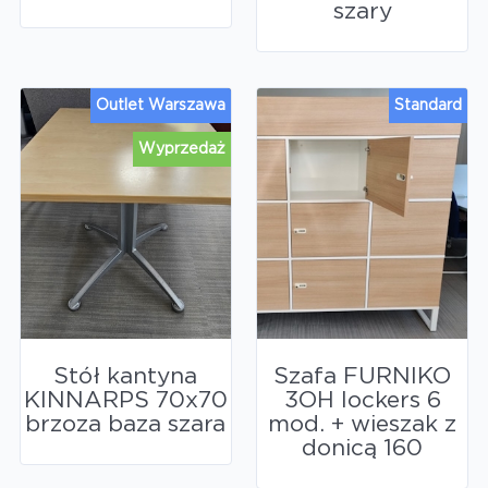
szary
Outlet Warszawa
Standard
Wyprzedaż
Stół kantyna
Szafa FURNIKO
KINNARPS 70x70
3OH lockers 6
brzoza baza szara
mod. + wieszak z
donicą 160