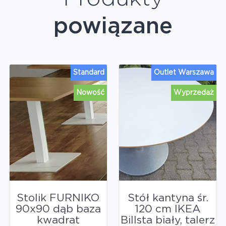
powiązane
Standard
Outlet Warszawa
Nowość
Wyprzedaż
Stolik FURNIKO
Stół kantyna śr.
90x90 dąb baza
120 cm IKEA
kwadrat
Billsta biały, talerz