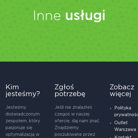
Inne
usługi
Kim
Zgłoś
Zobacz
jesteśmy?
potrzebę
więcej
Jesteśmy
Jeśli nie znalazłeś
Polityka
doświadczonym
czegoś w naszej
prywatnośc
zespołem, który
ofercie, daj nam znać.
Outlet
pasjonuje się
Znajdziemy
Warszawa
optymalizacją w
poszukiwane przez
Kontakt