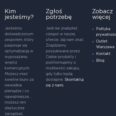
Kim
Zgłoś
Zobacz
jesteśmy?
potrzebę
więcej
Jesteśmy
Jeśli nie znalazłeś
Polityka
doświadczonym
czegoś w naszej
prywatnośc
zespołem, który
ofercie, daj nam znać.
Outlet
pasjonuje się
Znajdziemy
Warszawa
optymalizacją w
poszukiwane przez
Kontakt
wyposażaniu
Ciebie produkty i
Blog
wnętrz
poinformujemy o
komercyjnych.
możliwości zakupu,
Możesz mieć
gdy tylko będą
świetne biuro za
dostępne.
Skontaktuj
niewielkie
się z nami.
pieniądze i co
najważniejsze...
możesz nim
elastycznie
zarządzać.