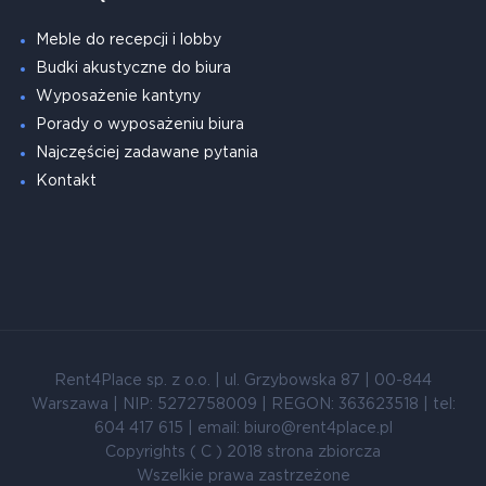
Meble do recepcji i lobby
Budki akustyczne do biura
Wyposażenie kantyny
Porady o wyposażeniu biura
Najczęściej zadawane pytania
Kontakt
Rent4Place sp. z o.o. | ul. Grzybowska 87 | 00-844
Warszawa | NIP: 5272758009 | REGON: 363623518 | tel:
604 417 615 | email: biuro@rent4place.pl
Copyrights ( C ) 2018 strona zbiorcza
Wszelkie prawa zastrzeżone