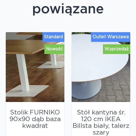
powiązane
Standard
Outlet Warszawa
Nowość
Wyprzedaż
Stolik FURNIKO
Stół kantyna śr.
90x90 dąb baza
120 cm IKEA
kwadrat
Billsta biały, talerz
szary