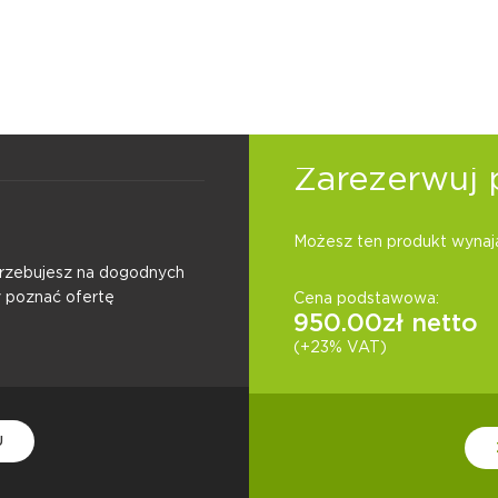
Zarezerwuj 
Możesz ten produkt wynają
otrzebujesz na dogodnych
y poznać ofertę
Cena podstawowa:
950.00
zł netto
(+23% VAT)
U