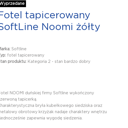
Wyprzedane
Fotel tapicerowany
SoftLine Noomi żółty
Marka:
Softline
Typ:
fotel tapicerowany
tan produktu:
Kategoria 2 - stan bardzo dobry
otel NOOMI duńskiej firmy Softline wykończony
zerwoną tapicerką.
harakterystyczna bryła kubełkowego siedziska oraz
etalowy obrotowy krzyżak nadaje charaktery wnętrzu
 jednocześnie zapewnia wygodę siedzenia.