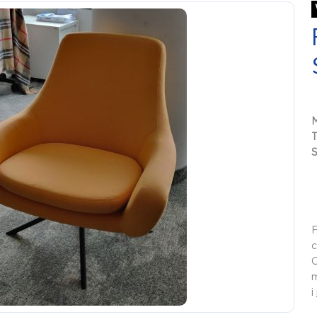
S
F
c
C
m
i