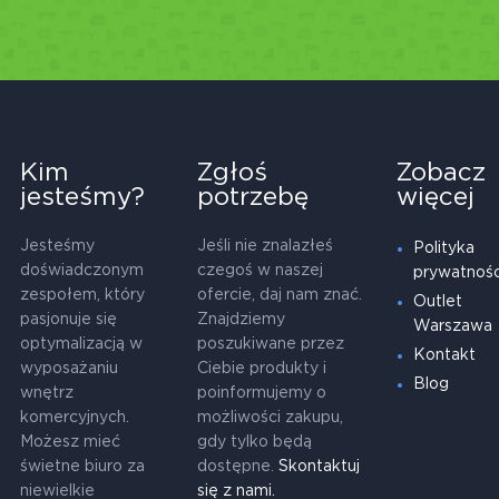
Kim
Zgłoś
Zobacz
jesteśmy?
potrzebę
więcej
Jesteśmy
Jeśli nie znalazłeś
Polityka
doświadczonym
czegoś w naszej
prywatnośc
zespołem, który
ofercie, daj nam znać.
Outlet
pasjonuje się
Znajdziemy
Warszawa
optymalizacją w
poszukiwane przez
Kontakt
wyposażaniu
Ciebie produkty i
Blog
wnętrz
poinformujemy o
komercyjnych.
możliwości zakupu,
Możesz mieć
gdy tylko będą
świetne biuro za
dostępne.
Skontaktuj
niewielkie
się z nami.