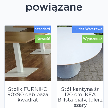
powiązane
Standard
Outlet Warszawa
Nowość
Wyprzedaż
Stolik FURNIKO
Stół kantyna śr.
90x90 dąb baza
120 cm IKEA
kwadrat
Billsta biały, talerz
szary