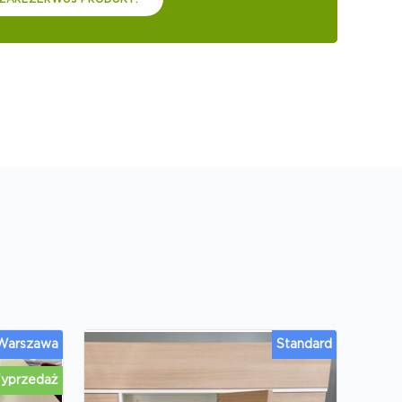
 Warszawa
Standard
yprzedaż