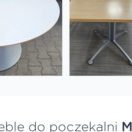
eble do poczekalni
M