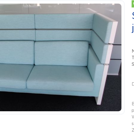
S
B
p
W
s
Z