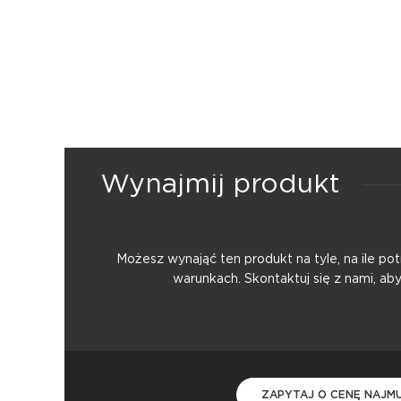
Wynajmij produkt
Możesz wynająć ten produkt na tyle, na ile p
warunkach. Skontaktuj się z nami, ab
ZAPYTAJ O CENĘ NAJM