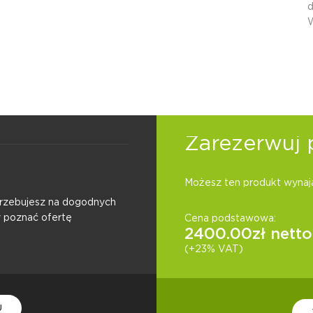
d
W
Zarezerwuj 
Możesz ten produkt wynają
otrzebujesz na dogodnych
y poznać ofertę
Cena podstawowa:
2400.00
zł netto
(+23% VAT)
U