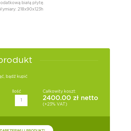
odatkową białą płytę.
ymiary: 218x90x123h
produkt
ć, bądź kupić
Ilość
Całkowity koszt:
2400.00
zł netto
(+23% VAT)
ZAREZERWUJ PRODUKT!