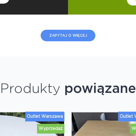
ZAPYTAJ O WIĘCEJ
Produkty
powiązane
Outlet Warszawa
Outlet
Wyprzedaż
W