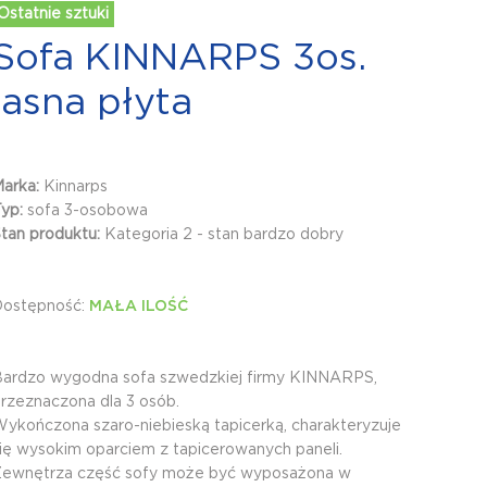
Ostatnie sztuki
Sofa KINNARPS 3os.
jasna płyta
Marka:
Kinnarps
Typ:
sofa 3-osobowa
tan produktu:
Kategoria 2 - stan bardzo dobry
Dostępność:
MAŁA ILOŚĆ
ardzo wygodna sofa szwedzkiej firmy KINNARPS,
rzeznaczona dla 3 osób.
ykończona szaro-niebieską tapicerką, charakteryzuje
ię wysokim oparciem z tapicerowanych paneli.
ewnętrza część sofy może być wyposażona w