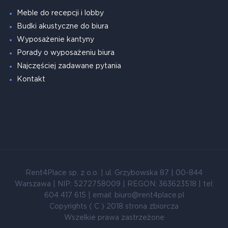
Meble do recepcji i lobby
Budki akustyczne do biura
Wyposażenie kantyny
Porady o wyposażeniu biura
Najczęściej zadawane pytania
Kontakt
Rent4Place sp. z o.o. | ul. Grzybowska 87 | 00-844
Warszawa | NIP: 5272758009 | REGON: 363623518 | tel:
604 417 615 | email: biuro@rent4place.pl
Copyrights ( C ) 2018 strona zbiorcza
Wszelkie prawa zastrzeżone