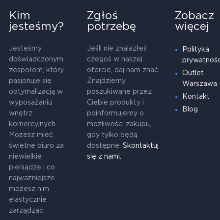
Kim
Zgłoś
Zobacz
jesteśmy?
potrzebę
więcej
Jesteśmy
Jeśli nie znalazłeś
Polityka
doświadczonym
czegoś w naszej
prywatnośc
zespołem, który
ofercie, daj nam znać.
Outlet
pasjonuje się
Znajdziemy
Warszawa
optymalizacją w
poszukiwane przez
Kontakt
wyposażaniu
Ciebie produkty i
Blog
wnętrz
poinformujemy o
komercyjnych.
możliwości zakupu,
Możesz mieć
gdy tylko będą
świetne biuro za
dostępne.
Skontaktuj
niewielkie
się z nami.
pieniądze i co
najważniejsze...
możesz nim
elastycznie
zarządzać.