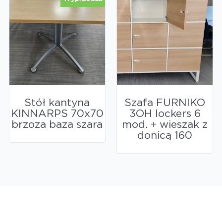
Stół kantyna
Szafa FURNIKO
KINNARPS 70x70
3OH lockers 6
brzoza baza szara
mod. + wieszak z
donicą 160