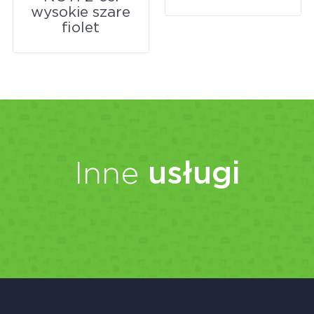
wysokie szare
fiolet
Inne
usługi