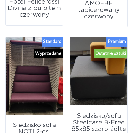
Fotel Felicerossi
AMOEBE
Divina z pulpitem
tapicerowany
czerwony
czerwony
Standard
Premium
Wyprzedane
Ostatnie sztuki
Siedzisko/sofa
Steelcase B-Free
Siedzisko sofa
85x85 szaro-żółte
NOTI 2-os.