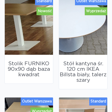
Standard
Outlet Warszawa
Nowość
Wyprzedaż
Stolik FURNIKO
Stół kantyna śr.
90x90 dąb baza
120 cm IKEA
kwadrat
Billsta biały, talerz
szary
Outlet Warszawa
Standard
Wyprzedaż