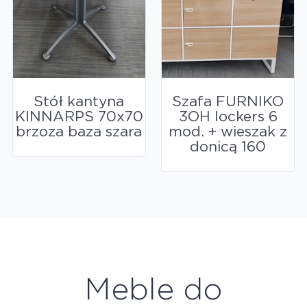
Stół kantyna
Szafa FURNIKO
KINNARPS 70x70
3OH lockers 6
brzoza baza szara
mod. + wieszak z
donicą 160
Meble do