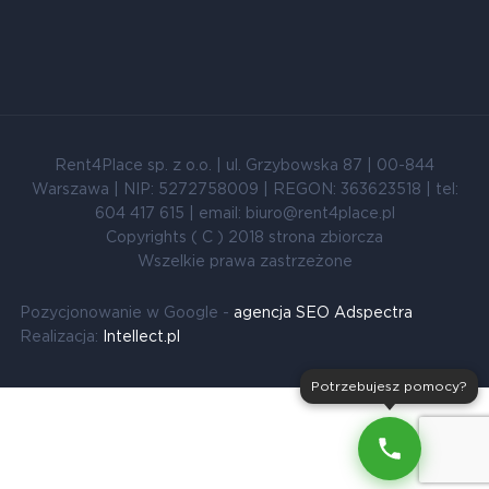
Rent4Place sp. z o.o. | ul. Grzybowska 87 | 00-844
Warszawa | NIP: 5272758009 | REGON: 363623518 | tel:
604 417 615 | email: biuro@rent4place.pl
Copyrights ( C ) 2018 strona zbiorcza
Wszelkie prawa zastrzeżone
Pozycjonowanie w Google -
agencja SEO Adspectra
Realizacja:
Intellect.pl
Potrzebujesz pomocy?