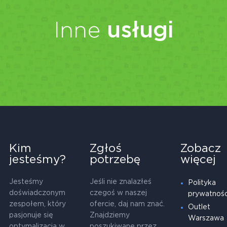
Inne
usługi
Kim
Zgłoś
Zobacz
jesteśmy?
potrzebę
więcej
Jesteśmy
Jeśli nie znalazłeś
Polityka
doświadczonym
czegoś w naszej
prywatnośc
zespołem, który
ofercie, daj nam znać.
Outlet
pasjonuje się
Znajdziemy
Warszawa
optymalizacją w
poszukiwane przez