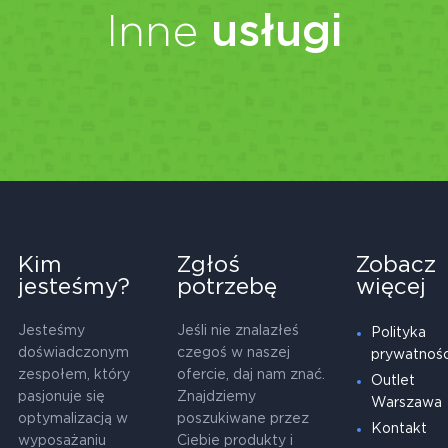
Inne
usługi
Kim
Zgłoś
Zobacz
jesteśmy?
potrzebę
więcej
Jesteśmy
Jeśli nie znalazłeś
Polityka
doświadczonym
czegoś w naszej
prywatnośc
zespołem, który
ofercie, daj nam znać.
Outlet
pasjonuje się
Znajdziemy
Warszawa
optymalizacją w
poszukiwane przez
Kontakt
wyposażaniu
Ciebie produkty i