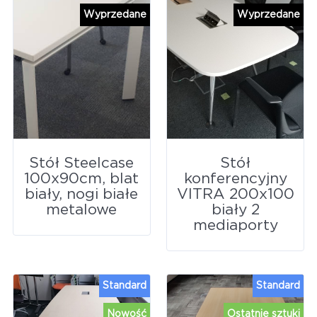
Wyprzedane
Wyprzedane
Stół Steelcase
Stół
100x90cm, blat
konferencyjny
biały, nogi białe
VITRA 200x100
metalowe
biały 2
mediaporty
Standard
Standard
Nowość
Ostatnie sztuki