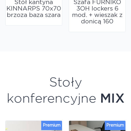
Stół kantyna
Szafa FURNIKO
KINNARPS 70x70
3OH lockers 6
brzoza baza szara
mod. + wieszak z
donicą 160
Stoły
konferencyjne
MIX
Premium
Premium