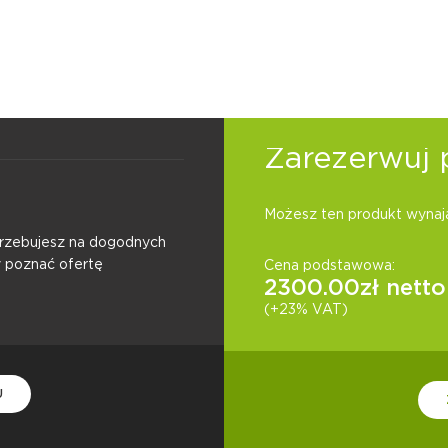
Zarezerwuj 
Możesz ten produkt wynają
otrzebujesz na dogodnych
y poznać ofertę
Cena podstawowa:
2300.00
zł netto
(+23% VAT)
U