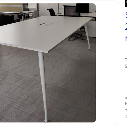
S
S
B
b
b