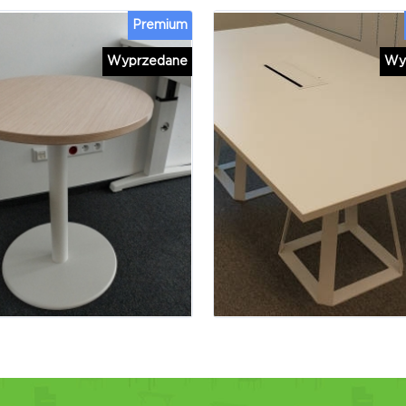
Premium
Wyprzedane
Wy