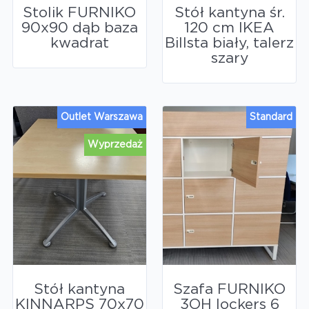
Stolik FURNIKO
Stół kantyna śr.
90x90 dąb baza
120 cm IKEA
kwadrat
Billsta biały, talerz
szary
Outlet Warszawa
Standard
Wyprzedaż
Stół kantyna
Szafa FURNIKO
KINNARPS 70x70
3OH lockers 6