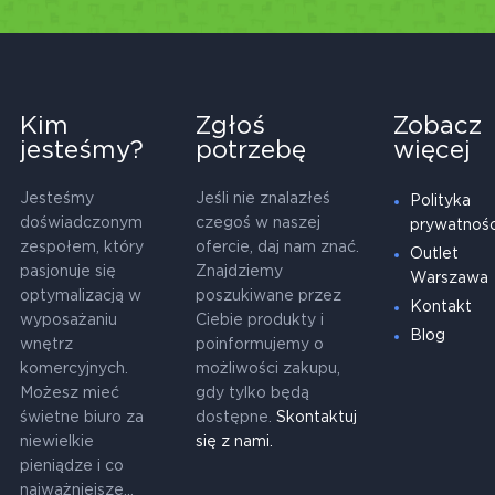
Kim
Zgłoś
Zobacz
jesteśmy?
potrzebę
więcej
Jesteśmy
Jeśli nie znalazłeś
Polityka
doświadczonym
czegoś w naszej
prywatnośc
zespołem, który
ofercie, daj nam znać.
Outlet
pasjonuje się
Znajdziemy
Warszawa
optymalizacją w
poszukiwane przez
Kontakt
wyposażaniu
Ciebie produkty i
Blog
wnętrz
poinformujemy o
komercyjnych.
możliwości zakupu,
Możesz mieć
gdy tylko będą
świetne biuro za
dostępne.
Skontaktuj
niewielkie
się z nami.
pieniądze i co
najważniejsze...