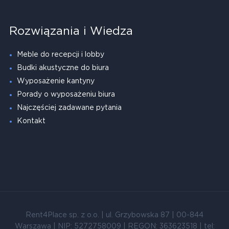
Rozwiązania i Wiedza
Meble do recepcji i lobby
Budki akustyczne do biura
Wyposażenie kantyny
Porady o wyposażeniu biura
Najczęściej zadawane pytania
Kontakt
Rent4Place sp. z o.o. | ul. Grzybowska 87 | 00-844
Warszawa | NIP: 5272758009 | REGON: 363623518 | tel: