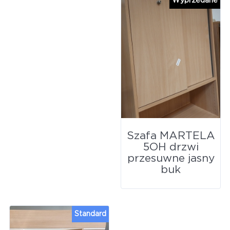
Wyprzedane
Szafa MARTELA
5OH drzwi
przesuwne jasny
buk
Standard