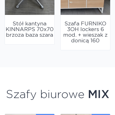
Stół kantyna
Szafa FURNIKO
KINNARPS 70x70
3OH lockers 6
brzoza baza szara
mod. + wieszak z
donicą 160
Szafy biurowe
MIX