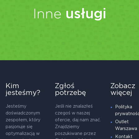
Inne
usługi
Kim
Zgłoś
Zobacz
jesteśmy?
potrzebę
więcej
Jesteśmy
Jeśli nie znalazłeś
Polityka
doświadczonym
czegoś w naszej
prywatnośc
zespołem, który
ofercie, daj nam znać.
Outlet
pasjonuje się
Znajdziemy
Warszawa
optymalizacją w
poszukiwane przez
Kontakt