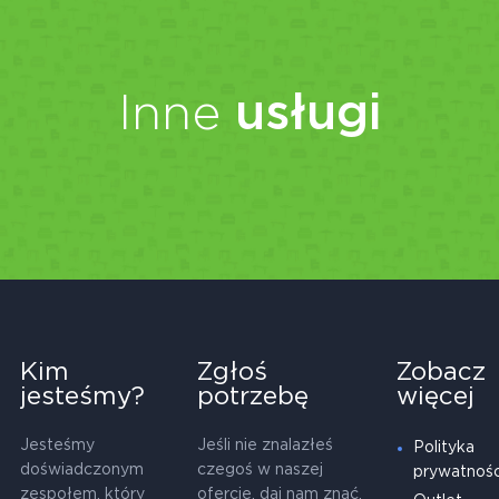
Inne
usługi
Kim
Zgłoś
Zobacz
jesteśmy?
potrzebę
więcej
Jesteśmy
Jeśli nie znalazłeś
Polityka
doświadczonym
czegoś w naszej
prywatnośc
zespołem, który
ofercie, daj nam znać.