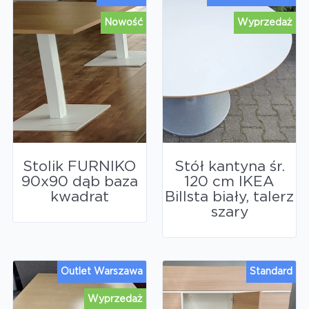
Nowość
Wyprzedaż
Stolik FURNIKO
Stół kantyna śr.
90x90 dąb baza
120 cm IKEA
kwadrat
Billsta biały, talerz
szary
Outlet Warszawa
Standard
Wyprzedaż