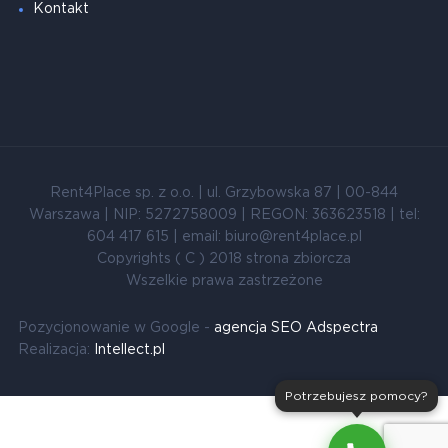
Kontakt
Rent4Place sp. z o.o. | ul. Grzybowska 87 | 00-844
Warszawa | NIP: 5272758009 | REGON: 363623518 | tel:
604 417 615 | email: biuro@rent4place.pl
Copyrights ( C ) 2018 strona zbiorcza
Wszelkie prawa zastrzeżone
Pozycjonowanie w Google -
agencja SEO Adspectra
Realizacja:
Intellect.pl
Potrzebujesz pomocy?