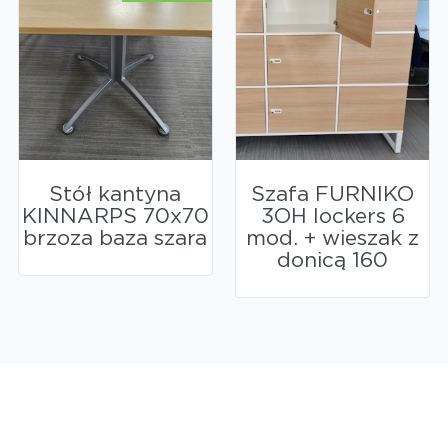
Stół kantyna
Szafa FURNIKO
KINNARPS 70x70
3OH lockers 6
brzoza baza szara
mod. + wieszak z
donicą 160