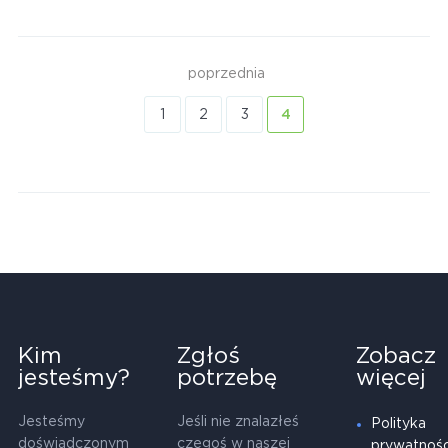
poprzednia
1
2
3
4
Kim
Zgłoś
Zobacz
jesteśmy?
potrzebę
więcej
Jesteśmy
Jeśli nie znalazłeś
Polityka
doświadczonym
czegoś w naszej
prywatnośc