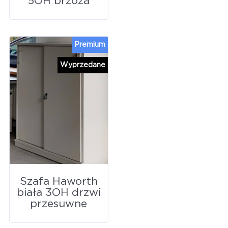
5OH brzoza
Premium
Wyprzedane
Szafa Haworth
biała 3OH drzwi
przesuwne