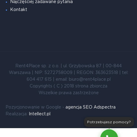
Najczęściej zadawane pytania
Kontakt
Rent4Place sp. z o.o. | ul. Grzybowska 87 | 00-844
Warszawa | NIP: 5272758009 | REGON: 363623518 | tel:
604 417 615 | email: biuro@rent4place.pl
Copyrights ( C ) 2018 strona zbiorcza
Wszelkie prawa zastrzeżone
Pozycjonowanie w Google -
agencja SEO Adspectra
Realizacja:
Intellect.pl
Potrzebujesz pomocy?