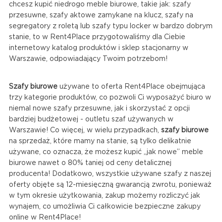
chcesz kupić niedrogo meble biurowe, takie jak: szafy
przesuwne, szafy aktowe zamykane na klucz, szafy na
segregatory z roletą lub szafy typu locker w bardzo dobrym
stanie, to w Rent4Place przygotowaliśmy dla Ciebie
internetowy katalog produktów i sklep stacjonarny w
Warszawie, odpowiadający Twoim potrzebom!
Szafy biurowe
używane to oferta Rent4Place obejmująca
trzy kategorie produktów, co pozwoli Ci wyposażyć biuro w
niemal nowe szafy przesuwne, jak i skorzystać z opcji
bardziej budżetowej - outletu szaf używanych w
Warszawie! Co więcej, w wielu przypadkach,
szafy biurowe
na sprzedaż, które mamy na stanie, są tylko delikatnie
używane, co oznacza, że możesz kupić „jak nowe” meble
biurowe nawet o 80% taniej od ceny detalicznej
producenta! Dodatkowo, wszystkie używane szafy z naszej
oferty objęte są 12-miesięczną gwarancją zwrotu, ponieważ
w tym okresie użytkowania, zakup możemy rozliczyć jak
wynajem, co umożliwia Ci całkowicie bezpieczne zakupy
online w Rent4Place!