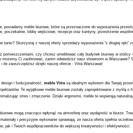
e, posiadamy meble biurowe, które są przeznaczone do wyposażenia przestrzen
we, poczekalnie, lobby wejściowe, recepcje oraz kantyny, przestrzenie wspóln
tanio? Skorzystaj z naszej oferty sprzedaży wyposażenia “z drugiej ręki” za
ro z pomieszczeniami, czy chcesz umeblować cały budynek biurowy w stolic
 co możemy Ci zaoferować, zanim odwiedzisz nasz showroom w Warszawie? Spra
 i ile zaoszczędzisz dzięki naszej ofercie - Vitra Warszawa!
design i funkcjonalność, 
meble
Vitra 
są idealnym wyborem dla Twojej przestr
ojektantów. Te wyjątkowe meble biurowe zostały zaprojektowane z myślą o ha
imalizując stres i zmęczenie. Dzięki ergonomii, meble te wspierają naturalną
biurowe mogą znacząco wpłynąć na atmosferę oraz wydajność w biurze. Trwa
 materiały i precyzyjne wykonanie sprawiają, że nasza oferta spełnia oczekiw
bie, jak i Twoich współpracowników do większej kreatywności i efektywności.