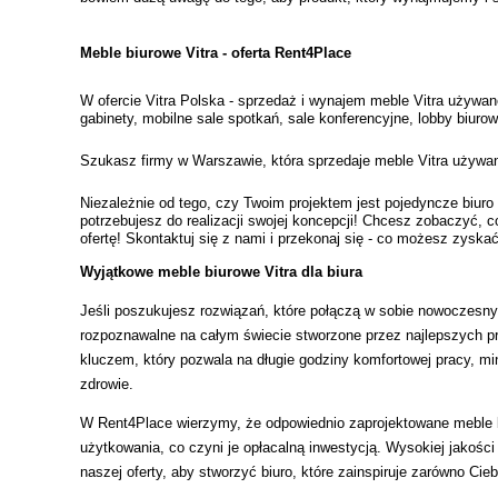
Meble biurowe Vitra - oferta Rent4Place 
W ofercie Vitra Polska - sprzedaż i wynajem meble Vitra używan
gabinety, mobilne sale spotkań, sale konferencyjne, lobby biuro
Szukasz firmy w Warszawie, która sprzedaje meble Vitra używane 
Niezależnie od tego, czy Twoim projektem jest pojedyncze biu
potrzebujesz do realizacji swojej koncepcji! Chcesz zobaczyć,
ofertę! Skontaktuj się z nami i przekonaj się - co możesz zyskać
Wyjątkowe meble biurowe Vitra dla biura
Jeśli poszukujesz rozwiązań, które połączą w sobie nowoczesny 
rozpoznawalne na całym świecie stworzone przez najlepszych pr
kluczem, który pozwala na długie godziny komfortowej pracy, min
zdrowie.
W Rent4Place wierzymy, że odpowiednio zaprojektowane meble 
użytkowania, co czyni je opłacalną inwestycją. Wysokiej jakości
naszej oferty, aby stworzyć biuro, które zainspiruje zarówno Cie