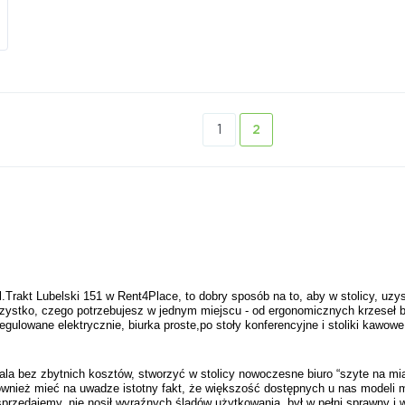
1
2
rakt Lubelski 151 w Rent4Place, to dobry sposób na to, aby w stolicy, uzys
stko, czego potrzebujesz w jednym miejscu - od ergonomicznych krzeseł biur
ulowane elektrycznie, biurka proste,po stoły konferencyjne i stoliki kawowe, 
 bez zbytnich kosztów, stworzyć w stolicy nowoczesne biuro “szyte na mia
ównież mieć na uwadze istotny fakt, że większość dostępnych u nas modeli m
przedajemy, nie nosił wyraźnych śladów użytkowania, był w pełni sprawny i