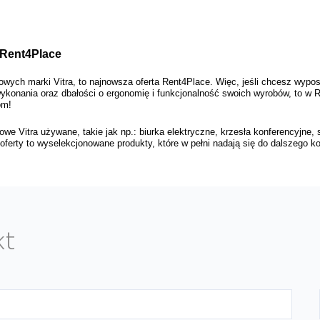
 Rent4Place 
wych marki Vitra, to najnowsza oferta Rent4Place. Więc, jeśli chcesz wyposa
 wykonania oraz dbałości o ergonomię i funkcjonalność swoich wyrobów, to w
om! 
we Vitra używane, takie jak np.: biurka elektryczne, krzesła konferencyjne, s
oferty to wyselekcjonowane produkty, które w pełni nadają się do dalszego k
kt