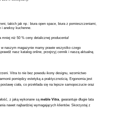
i, takich jak np.: biura open space, biura z pomieszczeniami, 
e i aneksy kuchenne. 
 mniej niż 50 % ceny detalicznej producenta! 
y - w naszym magazynie mamy prawie wszystko czego 
wdź nasz katalog online, przejrzyj cennik i naszą aktualną 
zeni. Vitra to nie bez powodu ikony designu, wzornictwo 
rmonii pomiędzy estetyką a praktycznością. Ergonomia jest 
 postawę ciała, co przekłada się na lepsze samopoczucie oraz 
łość, z jaką wykonane są 
meble Vitra
, gwarantuje długie lata 
ania nawet najbardziej wymagających klientów. Skorzystaj z 