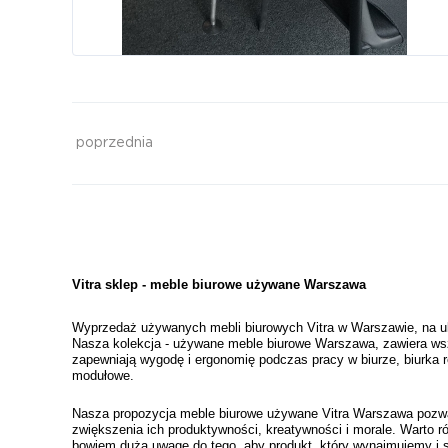
poprzednia
Vitra sklep - meble biurowe używane Warszawa
Wyprzedaż używanych mebli biurowych Vitra w Warszawie, na ul.T
Nasza kolekcja - używane meble biurowe Warszawa, zawiera wszy
zapewniają wygodę i ergonomię podczas pracy w biurze, biurka reg
modułowe. 
Nasza propozycja meble biurowe używane Vitra Warszawa pozwala
zwiększenia ich produktywności, kreatywności i morale. Warto r
bowiem dużą uwagę do tego, aby produkt, który wynajmujemy i s