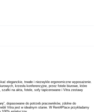
kać eleganckie, trwałe i niezwykle ergonomiczne wyposażenie. 
owych, krzesła konferencyjne, przez fotele biurowe, które 
szafki na akta, fotele, sofy tapicerowane i Vitra zestawy 
rę”, dopasowane do potrzeb pracowników, zdolne do 
ebli Vitra jest w idealnym stanie. W Rent4Place przykładamy 
 w 100% estetyczny.