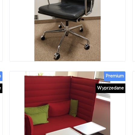
m
Premium
e
Wyprzedane