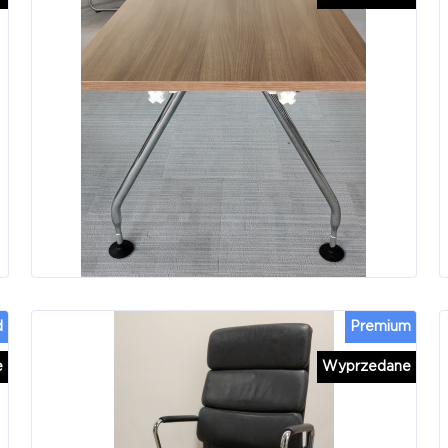
d
Premium
e
Wyprzedane